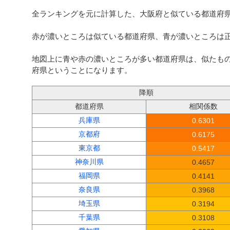
全ランキングを元に計算した、大阪府と似ている都道府
赤が濃いところは似ている都道府県、青が濃いところは
地図上に青や赤の濃いところが多い都道府県は、似たも
府県ということになります。
降順
都道府県
相関係数
兵庫県
0.6301
京都府
0.6175
東京都
0.5417
神奈川県
0.4657
福岡県
0.4141
奈良県
0.3968
埼玉県
0.3194
千葉県
0.3108