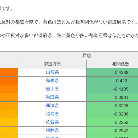
県です。
正反対の都道府県で、黄色はほとんど相関関係がない都道府県です
のや正反対が多い都道府県。逆に黄色が多い都道府県は似たものが
昇順
都道府県
相関係数
山形県
-0.4289
島根県
-0.422
岩手県
-0.4195
秋田県
-0.3901
新潟県
-0.3226
福島県
-0.3208
佐賀県
-0.2952
福井県
-0.2942