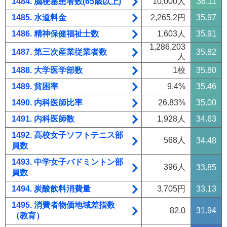
1484. 脳梗塞患者数(65歳以上)
10,000人
36.11
1485. 水道料金
2,265.2円
35.97
1486. 精神保健福祉士数
1,603人
35.91
1,286,203
1487. 第三次産業従業者数
35.82
人
1488. 大学医学部数
1校
35.80
1489. 貧困率
9.4%
35.46
1490. 内科医師比率
26.83%
35.00
1491. 内科医師数
1,928人
34.63
1492. 高校女子ソフトテニス部
568人
34.48
員数
1493. 中学女子バドミントン部
396人
33.85
員数
1494. 炭酸飲料消費量
3,705円
33.13
1495. 消費者物価地域差指数
82.0
31.94
（教育）