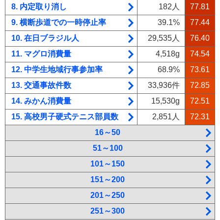
8. 内定取り消し
182人
77.81
9. 横断歩道での一時停止率
39.1%
77.44
10. 在日ブラジル人
29,535人
76.40
11. マグロ消費量
4,518g
74.54
12. 中学生地域行事参加率
68.9%
73.61
13. 交通事故件数
33,936件
72.85
14. みかん消費量
15,530g
72.51
15. 高校男子硬式テニス部員数
2,851人
72.31
16～50
51～100
101～150
151～200
201～250
251～300