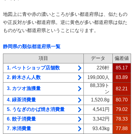
地図上に青や赤の濃いところが多い都道府県は、似たもの
や正反対が多い都道府県。逆に黄色が多い都道府県は似た
ものがない都道府県ということになります。
静岡県の類似都道府県一覧
項目
データ
偏差値
1. ペットショップ店舗数
226軒
85.17
2. 鈴木さん人数
199,000人
83.89
88,339ト
3. カツオ漁獲量
82.21
ン
4. 緑茶消費量
1,520.8g
80.70
5. うなぎのかば焼き消費量
4,541円
79.02
6. 餃子消費量
3,342円
78.33
7. 米消費量
93.43kg
77.88