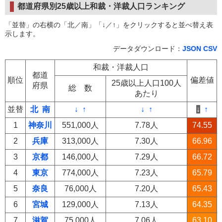
都道府県別25歳以上和裁・洋裁人口ランキング
「並替」の右横の「北／南」「↓／↑」をクリックすると並べ替え表
示します。
データダウンロード：
JSON
CSV
和裁・洋裁人口
都道
順位
偏差値
25歳以上人口100人
府県
総 数
あたり
並替
北
南
↓
↑
↓
↑
↓
↑
1
神奈川
551,000人
7.78人
74.55
2
兵庫
313,000人
7.30人
66.96
3
京都
146,000人
7.29人
66.72
4
東京
774,000人
7.23人
65.79
5
奈良
76,000人
7.20人
65.43
6
宮城
129,000人
7.13人
64.35
7
滋賀
75,000人
7.06人
63.10