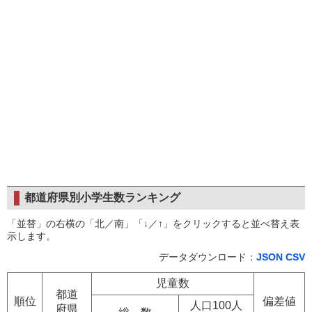
都道府県別小学生数ランキング
「並替」の右横の「北／南」「↓／↑」をクリックすると並べ替え表
示します。
データダウンロード：
JSON
CSV
児童数
都道
順位
偏差値
人口100人
府県