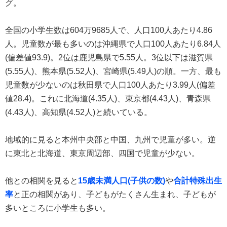
グ。
全国の小学生数は604万9685人で、人口100人あたり4.86
人。児童数が最も多いのは沖縄県で人口100人あたり6.84人
(偏差値93.9)。2位は鹿児島県で5.55人。3位以下は滋賀県
(5.55人)、熊本県(5.52人)、宮崎県(5.49人)の順。一方、最も
児童数が少ないのは秋田県で人口100人あたり3.99人(偏差
値28.4)。これに北海道(4.35人)、東京都(4.43人)、青森県
(4.43人)、高知県(4.52人)と続いている。
地域的に見ると本州中央部と中国、九州で児童が多い。逆
に東北と北海道、東京周辺部、四国で児童が少ない。
他との相関を見ると
15歳未満人口(子供の数)
や
合計特殊出生
率
と正の相関があり、子どもがたくさん生まれ、子どもが
多いところに小学生も多い。