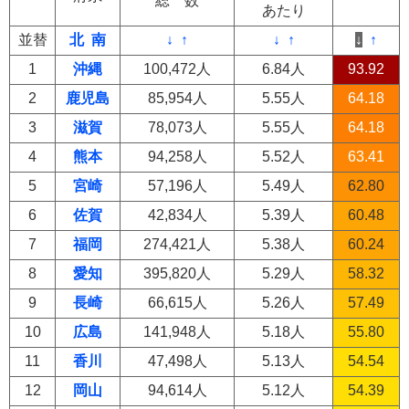
総 数
あたり
並替
北
南
↓
↑
↓
↑
↓
↑
1
沖縄
100,472人
6.84人
93.92
2
鹿児島
85,954人
5.55人
64.18
3
滋賀
78,073人
5.55人
64.18
4
熊本
94,258人
5.52人
63.41
5
宮崎
57,196人
5.49人
62.80
6
佐賀
42,834人
5.39人
60.48
7
福岡
274,421人
5.38人
60.24
8
愛知
395,820人
5.29人
58.32
9
長崎
66,615人
5.26人
57.49
10
広島
141,948人
5.18人
55.80
11
香川
47,498人
5.13人
54.54
12
岡山
94,614人
5.12人
54.39