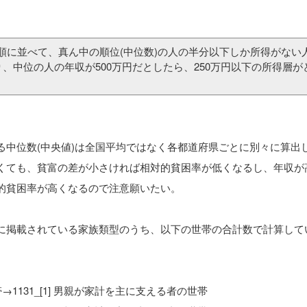
順に並べて、真ん中の順位(中位数)の人の半分以下しか所得がない人
り、中位の人の年収が500万円だとしたら、250万円以下の所得層が
る中位数(中央値)は全国平均ではなく各都道府県ごとに別々に算出
くても、貧富の差が小さければ相対的貧困率が低くなるし、年収が
的貧困率が高くなるので注意願いたい。
に掲載されている家族類型のうち、以下の世帯の合計数で計算して
帯→1131_[1] 男親が家計を主に支える者の世帯