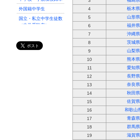
福島県
3
外国籍中学生
栃木県
4
山形県
5
国立・私立中学生徒数
（中学受験率）
福井県
6
中学生数
沖縄県
7
茨城県
8
中学校数
山梨県
9
小学校・大規模校比率
熊本県
10
愛知県
11
長野県
12
奈良県
13
秋田県
14
佐賀県
15
和歌山
16
青森県
17
群馬県
18
滋賀県
19