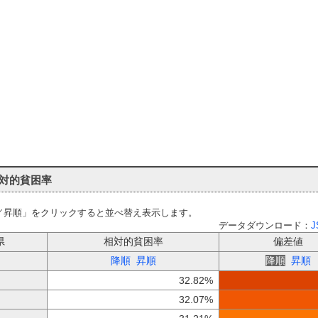
対的貧困率
／昇順」をクリックすると並べ替え表示します。
データダウンロード：
J
県
相対的貧困率
偏差値
降順
昇順
降順
昇順
32.82%
32.07%