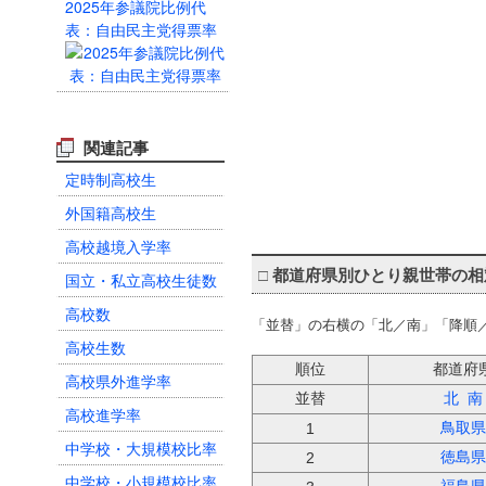
2025年参議院比例代
表：自由民主党得票率
関連記事
定時制高校生
外国籍高校生
高校越境入学率
□
都道府県別ひとり親世帯の相
国立・私立高校生徒数
高校数
「並替」の右横の「北／南」「降順
高校生数
順位
都道府
高校県外進学率
並替
北
南
高校進学率
鳥取県
1
中学校・大規模校比率
徳島県
2
中学校・小規模校比率