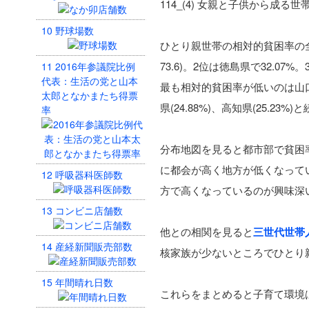
114_(4) 女親と子供から成る世
10
野球場数
ひとり親世帯の相対的貧困率の全国
73.6)。2位は徳島県で32.07%。
11
2016年参議院比例
代表：生活の党と山本
最も相対的貧困率が低いのは山口県で2
太郎となかまたち得票
県(24.88%)、高知県(25.23%
率
分布地図を見ると都市部で貧困
に都会が高く地方が低くなって
12
呼吸器科医師数
方で高くなっているのが興味深
13
コンビニ店舗数
他との相関を見ると
三世代世帯
14
産経新聞販売部数
核家族が少ないところでひとり
15
年間晴れ日数
これらをまとめると子育て環境