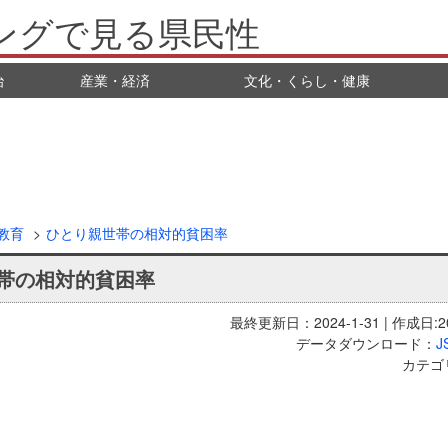
ングで見る県民性
治
産業・経済
文化・くらし・健康
教育
ひとり親世帯の相対的貧困率
帯の相対的貧困率
最終更新日：2024-1-31 | 作成日:20
データダウンロード：
J
カテゴ