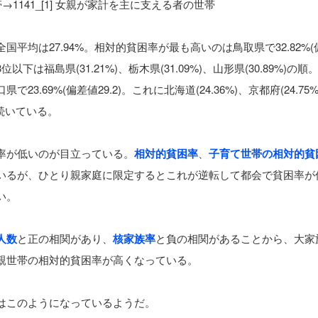
帯→1141_[1] 女親が家計を主に支える者の世帯
平均は27.94%。相対的貧困率が最も高いのは鳥取県で32.82%(
3位以下は福島県(31.21%)、栃木県(31.09%)、山形県(30.89%)の
3.69%(偏差値29.2)。これに北海道(24.36%)、京都府(24.75
)と続いている。
率が低いのが目立っている。
相対的貧困率
、
子育て世帯の相対的貧
いるが、ひとり親家庭に限定するとこれが逆転して都会で貧困率が
い。
人数
と正の相関があり、
核家族率
と負の相関があることから、大家
親世帯の相対的貧困率が高くなっている。
はこのようになっているようだ。