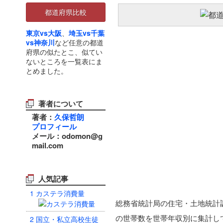
都道府県比較
東京vs大阪
、
埼玉vs千葉
vs神奈川
など任意の都道
府県の似たとこ、似てい
ないところを一覧表にま
とめました。
著者について
著者：
久保哲朗
プロフィール
メール：odomon@g
mail.com
人気記事
1
カステラ消費量
総務省統計局の住宅・土地統計
の世帯数を世帯年収別に集計し
2
国立・私立高校生徒