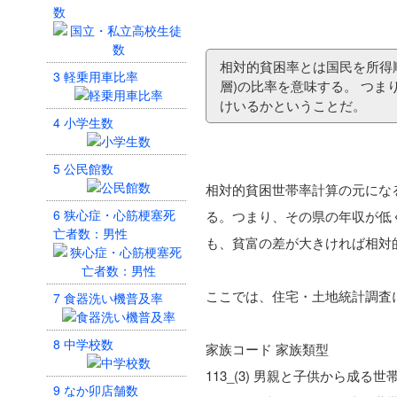
数
相対的貧困率とは国民を所得
3
軽乗用車比率
層)の比率を意味する。 つま
けいるかということだ。
4
小学生数
5
公民館数
相対的貧困世帯率計算の元にな
6
狭心症・心筋梗塞死
る。つまり、その県の年収が低
亡者数：男性
も、貧富の差が大きければ相対
ここでは、住宅・土地統計調査
7
食器洗い機普及率
8
中学校数
家族コード 家族類型
113_(3) 男親と子供から成る世
9
なか卯店舗数