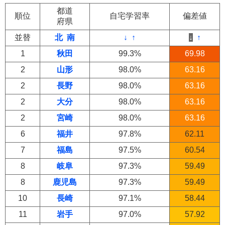
都道
順位
自宅学習率
偏差値
府県
並替
北
南
↓
↑
↓
↑
1
秋田
99.3%
69.98
2
山形
98.0%
63.16
2
長野
98.0%
63.16
2
大分
98.0%
63.16
2
宮崎
98.0%
63.16
6
福井
97.8%
62.11
7
福島
97.5%
60.54
8
岐阜
97.3%
59.49
8
鹿児島
97.3%
59.49
10
長崎
97.1%
58.44
11
岩手
97.0%
57.92