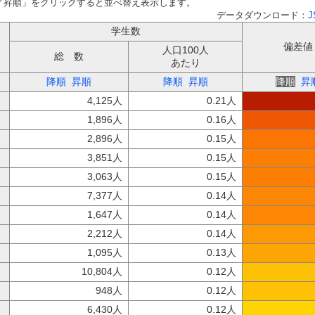
／昇順」をクリックすると並べ替え表示します。
データダウンロード：
J
学生数
偏差値
人口100人
総 数
あたり
降順
昇順
降順
昇順
降順
昇
4,125人
0.21人
1,896人
0.16人
2,896人
0.15人
3,851人
0.15人
3,063人
0.15人
7,377人
0.14人
1,647人
0.14人
2,212人
0.14人
1,095人
0.13人
10,804人
0.12人
948人
0.12人
6,430人
0.12人