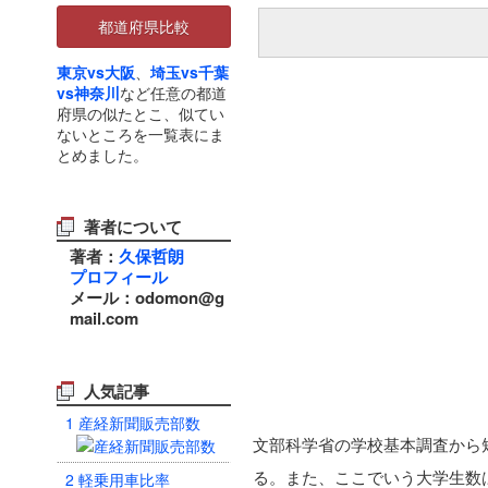
都道府県比較
東京vs大阪
、
埼玉vs千葉
vs神奈川
など任意の都道
府県の似たとこ、似てい
ないところを一覧表にま
とめました。
著者について
著者：
久保哲朗
プロフィール
メール：odomon@g
mail.com
人気記事
1
産経新聞販売部数
文部科学省の学校基本調査から
る。また、ここでいう大学生数
2
軽乗用車比率