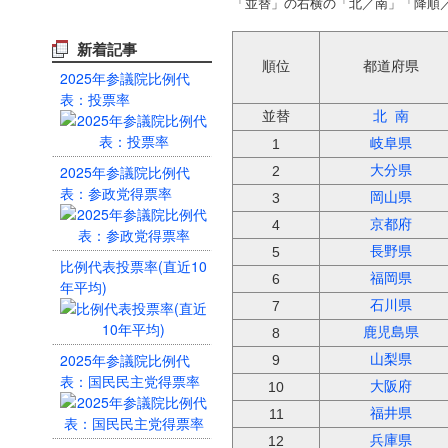
「並替」の右横の「北／南」「降順
新着記事
順位
都道府県
2025年参議院比例代
表：投票率
並替
北
南
岐阜県
1
2025年参議院比例代
大分県
2
表：参政党得票率
岡山県
3
京都府
4
長野県
5
比例代表投票率(直近10
福岡県
6
年平均)
石川県
7
鹿児島県
8
2025年参議院比例代
山梨県
9
表：国民民主党得票率
大阪府
10
福井県
11
兵庫県
12