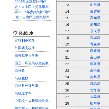
2025年参議院比例代
山形県
13
表：自由民主党得票率
佐賀県
14
高知県
15
愛知県
16
奈良県
17
関連記事
宮城県
18
定時制高校生
青森県
19
外国籍高校生
愛媛県
20
高校越境入学率
富山県
21
国立・私立高校生徒数
鳥取県
22
高校数
東京都
23
徳島県
24
高校生数
群馬県
25
高校県外進学率
北海道
26
高校進学率
福島県
27
中学校・大規模校比率
栃木県
28
中学校・小規模校比率