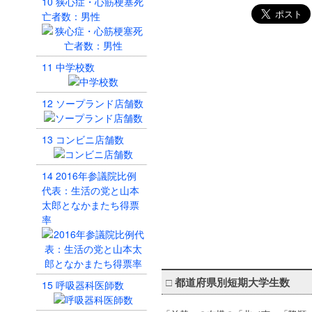
10
狭心症・心筋梗塞死
亡者数：男性
11
中学校数
12
ソープランド店舗数
13
コンビニ店舗数
14
2016年参議院比例
代表：生活の党と山本
太郎となかまたち得票
率
□
都道府県別短期大学生数
15
呼吸器科医師数