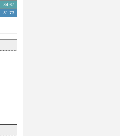
34.67
31.73