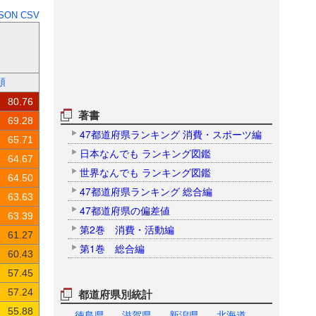
SON
CSV
順
80.76
著書
69.28
47都道府県ランキング 消費・スポーツ編
65.71
日本なんでも ランキング図鑑
64.67
世界なんでも ランキング図鑑
64.50
47都道府県ランキング 総合編
63.63
47都道府県の偏差値
63.39
第2巻 消費・活動編
61.27
第1巻 総合編
60.43
57.45
57.24
都道府県別統計
55.88
徳島県
滋賀県
新潟県
北海道