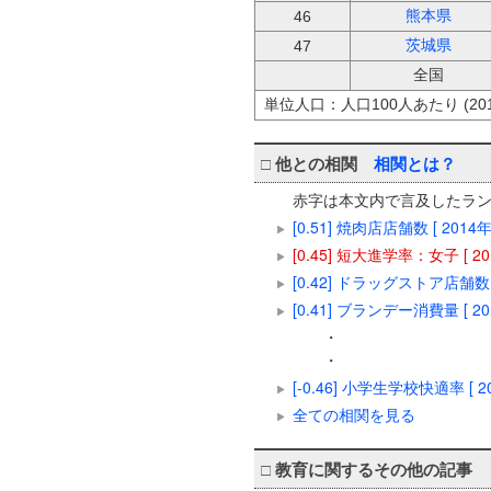
熊本県
46
茨城県
47
全国
単位人口：人口100人あたり (201
□
他との相関
相関とは？
赤字は本文内で言及したラ
[0.51] 焼肉店店舗数 [ 201
[0.45] 短大進学率：女子 [ 
[0.42] ドラッグストア店舗数 
[0.41] ブランデー消費量 [ 
・
・
[-0.46] 小学生学校快適率 [ 
全ての相関を見る
□
教育に関するその他の記事