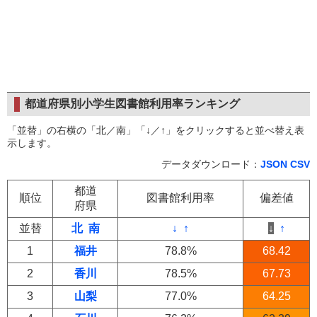
都道府県別小学生図書館利用率ランキング
「並替」の右横の「北／南」「↓／↑」をクリックすると並べ替え表
示します。
データダウンロード：
JSON
CSV
都道
順位
図書館利用率
偏差値
府県
並替
北
南
↓
↑
↓
↑
1
福井
78.8%
68.42
2
香川
78.5%
67.73
3
山梨
77.0%
64.25