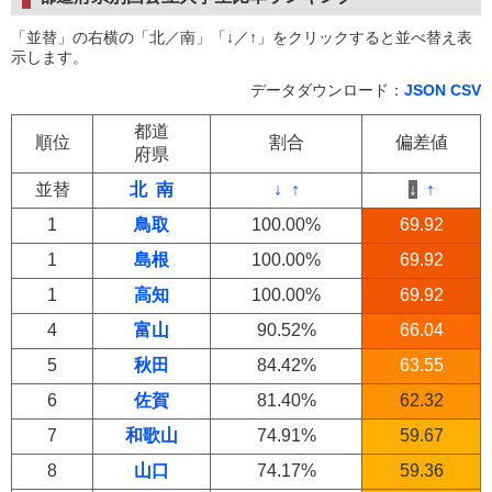
「並替」の右横の「北／南」「↓／↑」をクリックすると並べ替え表
示します。
データダウンロード：
JSON
CSV
都道
順位
割合
偏差値
府県
並替
北
南
↓
↑
↓
↑
1
鳥取
100.00%
69.92
1
島根
100.00%
69.92
1
高知
100.00%
69.92
4
富山
90.52%
66.04
5
秋田
84.42%
63.55
6
佐賀
81.40%
62.32
7
和歌山
74.91%
59.67
8
山口
74.17%
59.36