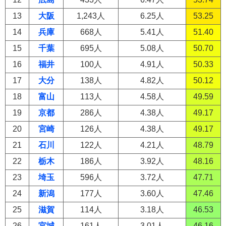
13
大阪
1,243人
6.25人
53.25
14
兵庫
668人
5.41人
51.40
15
千葉
695人
5.08人
50.70
16
福井
100人
4.91人
50.33
17
大分
138人
4.82人
50.12
18
富山
113人
4.58人
49.59
19
京都
286人
4.38人
49.17
20
宮崎
126人
4.38人
49.17
21
石川
122人
4.21人
48.79
22
栃木
186人
3.92人
48.16
23
埼玉
596人
3.72人
47.71
24
新潟
177人
3.60人
47.46
25
滋賀
114人
3.18人
46.53
26
宮城
161人
3.01人
46.16