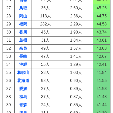
27
鳥取
36人
2.60人
45.26
28
岡山
113人
2.36人
44.75
29
福岡
282人
2.29人
44.58
30
香川
45人
1.90人
43.74
31
島根
31人
1.84人
43.61
32
奈良
49人
1.57人
43.03
33
長崎
47人
1.41人
42.67
34
沖縄
55人
1.29人
42.41
35
和歌山
23人
1.03人
41.84
36
北海道
98人
0.90人
41.55
37
愛媛
27人
0.89人
41.53
38
福島
37人
0.87人
41.48
39
青森
24人
0.85人
41.44
40
徳島
11人
0.69人
41.10