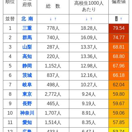
順位
偏差値
高校生1000人
府県
総 数
あたり
並替
北
南
↓
↑
↓
↑
↓
↑
1
三重
778人
18.28人
79.54
2
群馬
740人
16.09人
74.77
3
山梨
287人
13.37人
68.81
4
高知
220人
13.36人
68.80
5
静岡
1,152人
12.98人
67.96
6
茨城
837人
12.16人
66.18
7
岐阜
498人
10.27人
62.04
8
東京
2,772人
9.24人
59.80
9
長野
465人
9.19人
59.67
10
神奈川
1,707人
8.91人
59.06
11
愛知
1,514人
8.35人
57.85
12
広島
433人
6.47人
53.74