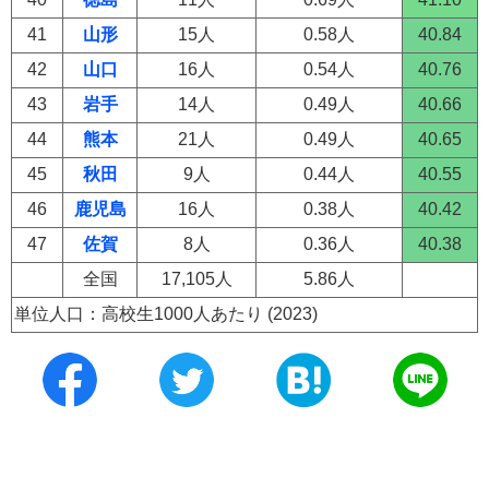
41
山形
15人
0.58人
40.84
42
山口
16人
0.54人
40.76
43
岩手
14人
0.49人
40.66
44
熊本
21人
0.49人
40.65
45
秋田
9人
0.44人
40.55
46
鹿児島
16人
0.38人
40.42
47
佐賀
8人
0.36人
40.38
全国
17,105人
5.86人
単位人口：高校生1000人あたり (2023)