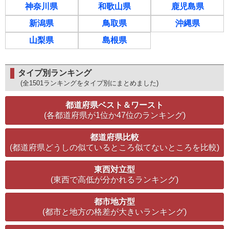
神奈川県
和歌山県
鹿児島県
新潟県
鳥取県
沖縄県
山梨県
島根県
タイプ別ランキング
(全1501ランキングをタイプ別にまとめました)
都道府県ベスト＆ワースト
(各都道府県が1位か47位のランキング)
都道府県比較
(都道府県どうしの似ているところ似てないところを比較)
東西対立型
(東西で高低が分かれるランキング)
都市地方型
(都市と地方の格差が大きいランキング)