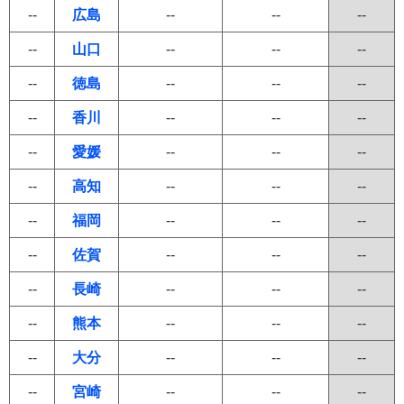
--
広島
--
--
--
--
山口
--
--
--
--
徳島
--
--
--
--
香川
--
--
--
--
愛媛
--
--
--
--
高知
--
--
--
--
福岡
--
--
--
--
佐賀
--
--
--
--
長崎
--
--
--
--
熊本
--
--
--
--
大分
--
--
--
--
宮崎
--
--
--