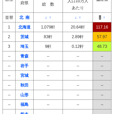
人口10万人
府県
総 数
あたり
並替
北
南
↓
↑
↓
↑
↓
↑
1
北海道
1,079軒
20.64軒
117.16
2
茨城
83軒
2.89軒
57.97
3
埼玉
9軒
0.12軒
48.73
--
青森
--
--
--
--
岩手
--
--
--
--
宮城
--
--
--
--
秋田
--
--
--
--
山形
--
--
--
--
福島
--
--
--