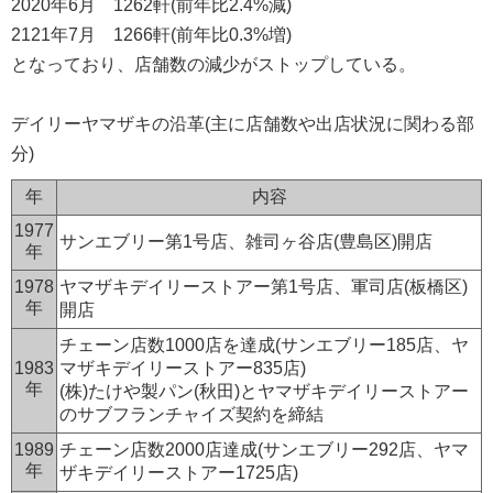
2020年6月 1262軒(前年比2.4%減)
2121年7月 1266軒(前年比0.3%増)
となっており、店舗数の減少がストップしている。
デイリーヤマザキの沿革(主に店舗数や出店状況に関わる部
分)
年
内容
1977
サンエブリー第1号店、雑司ヶ谷店(豊島区)開店
年
1978
ヤマザキデイリーストアー第1号店、軍司店(板橋区)
年
開店
チェーン店数1000店を達成(サンエブリー185店、ヤ
1983
マザキデイリーストアー835店)
年
(株)たけや製パン(秋田)とヤマザキデイリーストアー
のサブフランチャイズ契約を締結
1989
チェーン店数2000店達成(サンエブリー292店、ヤマ
年
ザキデイリーストアー1725店)