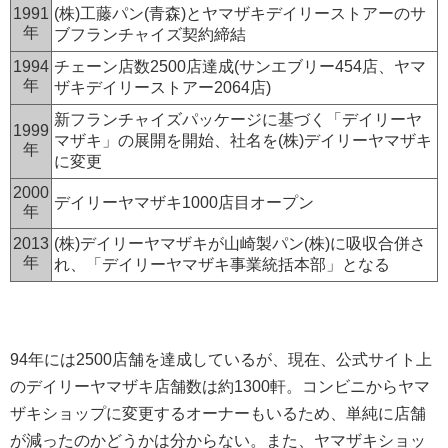
1991
(株)工藤パン(青森)とヤマザキデイリーストアーのサ
年
ブフランチャイズ契約締結
1994
チェーン店数2500店達成(サンエブリー454店、ヤマ
年
ザキデイリーストアー2064店)
新フランチャイズパッケージに基づく「デイリーヤ
1999
マザキ」の展開を開始、社名を(株)デイリーヤマザキ
年
に変更
2000
デイリーヤマザキ1000店目オープン
年
2013
(株)デイリーヤマザキが山崎製パン(株)に吸収合併さ
年
れ、「デイリーヤマザキ事業統括本部」となる
94年には2500店舗を達成しているが、現在、公式サイト上
のデイリーヤマザキ店舗数は約1300軒。コンビニからヤマ
ザキショップに変更するオーナーもいるため、単純に店舗
が減ったのかどうかは分からない。また、ヤマザキショッ