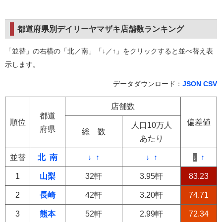
都道府県別デイリーヤマザキ店舗数ランキング
「並替」の右横の「北／南」「↓／↑」をクリックすると並べ替え表
示します。
データダウンロード：
JSON
CSV
店舗数
都道
順位
偏差値
人口10万人
府県
総 数
あたり
並替
北
南
↓
↑
↓
↑
↓
↑
1
山梨
32軒
3.95軒
83.23
2
長崎
42軒
3.20軒
74.71
3
熊本
52軒
2.99軒
72.34