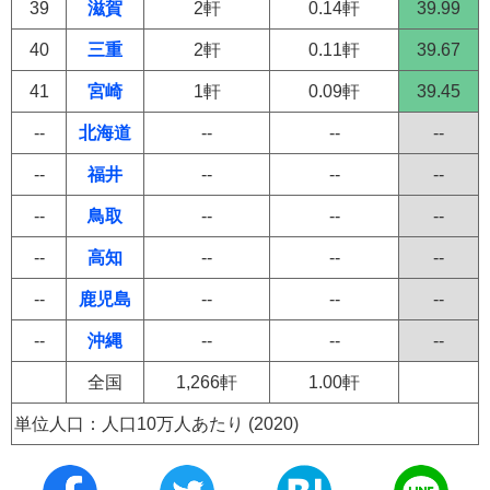
39
滋賀
2軒
0.14軒
39.99
40
三重
2軒
0.11軒
39.67
41
宮崎
1軒
0.09軒
39.45
--
北海道
--
--
--
--
福井
--
--
--
--
鳥取
--
--
--
--
高知
--
--
--
--
鹿児島
--
--
--
--
沖縄
--
--
--
全国
1,266軒
1.00軒
単位人口：人口10万人あたり (2020)