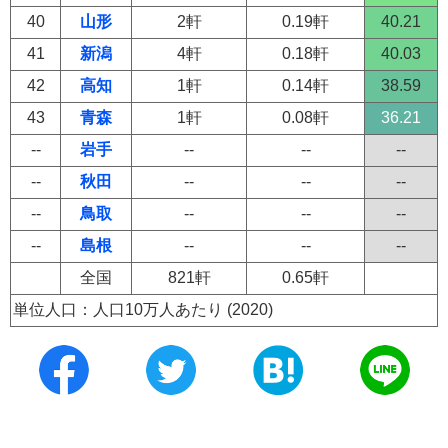
40
山形
2軒
0.19軒
40.21
41
新潟
4軒
0.18軒
40.03
42
高知
1軒
0.14軒
38.59
43
青森
1軒
0.08軒
36.21
--
岩手
--
--
--
--
秋田
--
--
--
--
鳥取
--
--
--
--
島根
--
--
--
全国
821軒
0.65軒
単位人口：人口10万人あたり (2020)