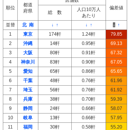
店舗数
都道
順位
偏差値
人口10万人
府県
総 数
あたり
並替
北
南
↓
↑
↓
↑
↓
↑
1
東京
174軒
1.24軒
79.85
2
沖縄
14軒
0.95軒
69.13
3
大阪
80軒
0.91軒
67.32
4
神奈川
83軒
0.90軒
67.05
5
愛知
65軒
0.86軒
65.65
6
千葉
48軒
0.76軒
61.96
7
埼玉
56軒
0.76軒
61.92
8
兵庫
38軒
0.70軒
59.39
9
静岡
24軒
0.66軒
58.07
10
岐阜
13軒
0.66軒
57.95
11
福岡
30軒
0.58軒
55.20