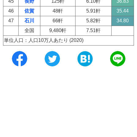
45
長野
125軒
6.10軒
36.83
46
佐賀
48軒
5.91軒
35.44
47
石川
66軒
5.82軒
34.80
全国
9,480軒
7.51軒
単位人口：人口10万人あたり (2020)