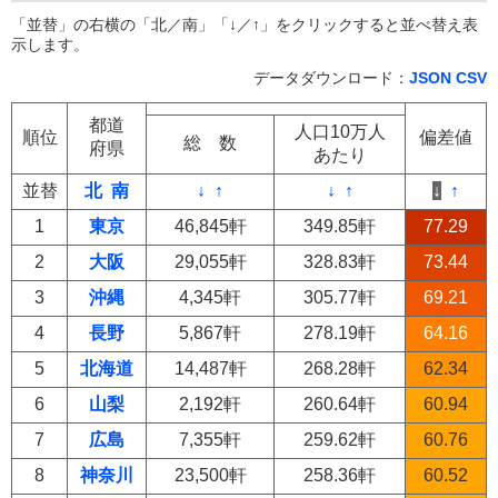
「並替」の右横の「北／南」「↓／↑」をクリックすると並べ替え表
示します。
データダウンロード：
JSON
CSV
都道
人口10万人
順位
偏差値
総 数
府県
あたり
並替
北
南
↓
↑
↓
↑
↓
↑
1
東京
46,845軒
349.85軒
77.29
2
大阪
29,055軒
328.83軒
73.44
3
沖縄
4,345軒
305.77軒
69.21
4
長野
5,867軒
278.19軒
64.16
5
北海道
14,487軒
268.28軒
62.34
6
山梨
2,192軒
260.64軒
60.94
7
広島
7,355軒
259.62軒
60.76
8
神奈川
23,500軒
258.36軒
60.52