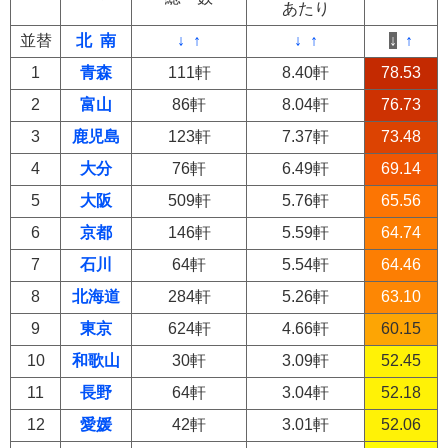
あたり
並替
北
南
↓
↑
↓
↑
↓
↑
1
青森
111軒
8.40軒
78.53
2
富山
86軒
8.04軒
76.73
3
鹿児島
123軒
7.37軒
73.48
4
大分
76軒
6.49軒
69.14
5
大阪
509軒
5.76軒
65.56
6
京都
146軒
5.59軒
64.74
7
石川
64軒
5.54軒
64.46
8
北海道
284軒
5.26軒
63.10
9
東京
624軒
4.66軒
60.15
10
和歌山
30軒
3.09軒
52.45
11
長野
64軒
3.04軒
52.18
12
愛媛
42軒
3.01軒
52.06