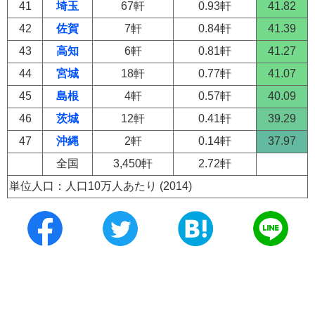
41
埼玉
67軒
0.93軒
41.82
42
佐賀
7軒
0.84軒
41.39
43
高知
6軒
0.81軒
41.27
44
宮城
18軒
0.77軒
41.07
45
島根
4軒
0.57軒
40.09
46
茨城
12軒
0.41軒
39.29
47
沖縄
2軒
0.14軒
37.97
全国
3,450軒
2.72軒
単位人口：人口10万人あたり (2014)