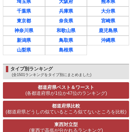
埼玉県
大阪府
熊本県
千葉県
兵庫県
大分県
東京都
奈良県
宮崎県
神奈川県
和歌山県
鹿児島県
新潟県
鳥取県
沖縄県
山梨県
島根県
タイプ別ランキング
(全1501ランキングをタイプ別にまとめました)
都道府県ベスト＆ワースト
(各都道府県が1位か47位のランキング)
都道府県比較
(都道府県どうしの似ているところ似てないところを比較)
東西対立型
(東西で高低が分かれるランキング)