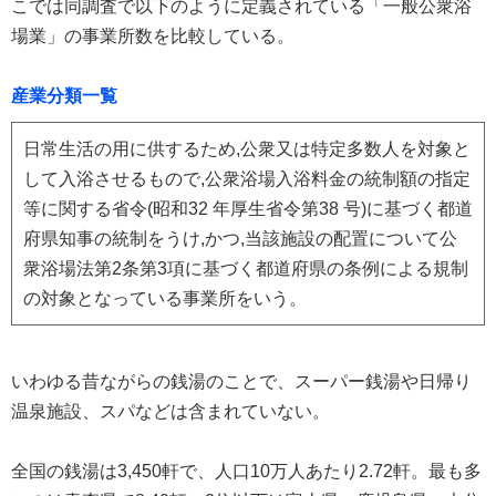
こでは同調査で以下のように定義されている「一般公衆浴
場業」の事業所数を比較している。
産業分類一覧
日常生活の用に供するため,公衆又は特定多数人を対象と
して入浴させるもので,公衆浴場入浴料金の統制額の指定
等に関する省令(昭和32 年厚生省令第38 号)に基づく都道
府県知事の統制をうけ,かつ,当該施設の配置について公
衆浴場法第2条第3項に基づく都道府県の条例による規制
の対象となっている事業所をいう。
いわゆる昔ながらの銭湯のことで、スーパー銭湯や日帰り
温泉施設、スパなどは含まれていない。
全国の銭湯は3,450軒で、人口10万人あたり2.72軒。最も多