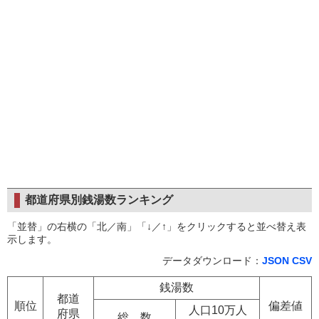
都道府県別銭湯数ランキング
「並替」の右横の「北／南」「↓／↑」をクリックすると並べ替え表
示します。
データダウンロード：
JSON
CSV
銭湯数
都道
順位
偏差値
人口10万人
府県
総 数