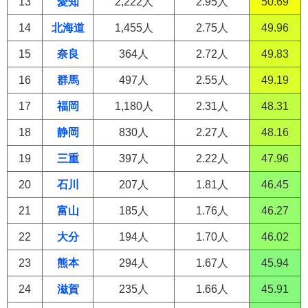
13
愛知
2,222人
2.95人
50.69
14
北海道
1,455人
2.75人
49.96
15
奈良
364人
2.72人
49.83
16
群馬
497人
2.55人
49.19
17
福岡
1,180人
2.31人
48.31
18
静岡
830人
2.27人
48.16
19
三重
397人
2.22人
47.96
20
石川
207人
1.81人
46.45
21
富山
185人
1.76人
46.27
22
大分
194人
1.70人
46.02
23
熊本
294人
1.67人
45.94
24
滋賀
235人
1.66人
45.91