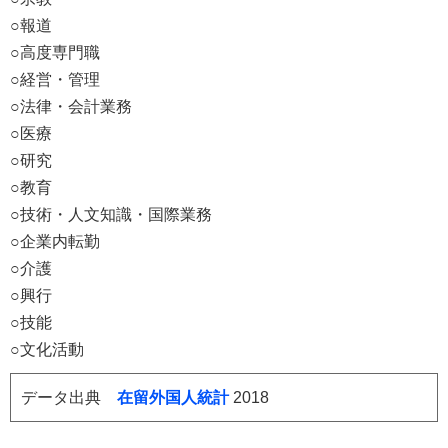
○報道
○高度専門職
○経営・管理
○法律・会計業務
○医療
○研究
○教育
○技術・人文知識・国際業務
○企業内転勤
○介護
○興行
○技能
○文化活動
データ出典
在留外国人統計
2018