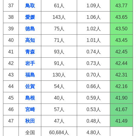
37
鳥取
61人
1.09人
43.77
38
愛媛
143人
1.06人
43.65
39
徳島
75人
1.02人
43.50
40
高知
71人
1.01人
43.45
41
青森
93人
0.74人
42.45
42
岩手
91人
0.73人
42.44
43
福島
130人
0.70人
42.31
44
佐賀
54人
0.66人
42.16
45
島根
40人
0.59人
41.90
46
宮崎
57人
0.53人
41.67
47
秋田
47人
0.48人
41.49
全国
60,684人
4.80人