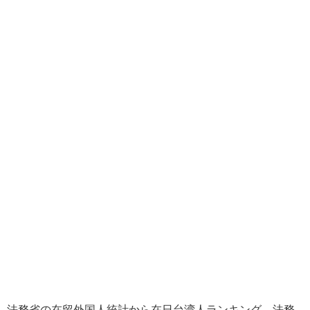
法務省の在留外国人統計から在日台湾人ランキング。法務