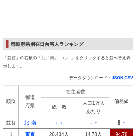
都道府県別在日台湾人ランキング
「並替」の右横の「北／南」「↓／↑」をクリックすると並べ替え表
示します。
データダウンロード：
JSON
CSV
在住者数
都道
順位
偏差値
人口1万人
府県
総 数
あたり
並替
北
南
↓
↑
↓
↑
↓
↑
1
東京
20,434人
14.78人
94.78