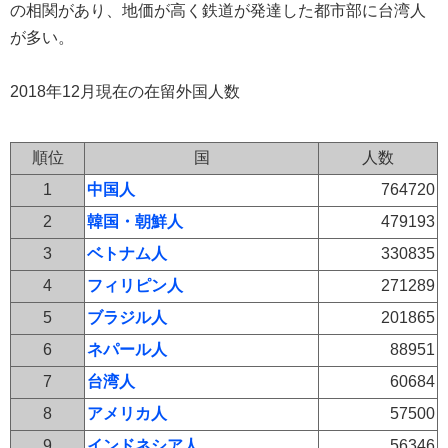
の相関があり、地価が高く鉄道が発達した都市部に台湾人
が多い。
2018年12月現在の在留外国人数
順位
国
人数
1
中国人
764720
2
韓国・朝鮮人
479193
3
ベトナム人
330835
4
フィリピン人
271289
5
ブラジル人
201865
6
ネパール人
88951
7
台湾人
60684
8
アメリカ人
57500
9
インドネシア人
56346