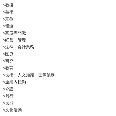
○教授
○芸術
○宗教
○報道
○高度専門職
○経営・管理
○法律・会計業務
○医療
○研究
○教育
○技術・人文知識・国際業務
○企業内転勤
○介護
○興行
○技能
○文化活動