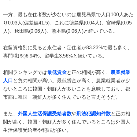
一方、最も在住者数が少ないのは鹿児島県で人口100人あた
り0.03人(偏差値41.5)。これに徳島県(0.04人)、宮崎県(0.05
人)、秋田県(0.06人)、熊本県(0.06人)と続いている。
在留資格別に見ると永住者・定住者が83.23%で最も多く、
専門職(※)6.94%、留学生3.56%と続いている。
相関ランキングでは
最低賃金
と正の相関が高く、
農業就業
人口
と負の相関が高い。最低賃金が高く、農業就業者が少
ないところに韓国・朝鮮人が多いことを意味しており、都
市部に韓国・朝鮮人が多く住んでいると言えそうだ。
また、
外国人生活保護受給者数
や
刑法犯認知件数
と正の相
関が高く、韓国・朝鮮人が多く住んでいるところは外国人
生活保護受給者や犯罪が多い。