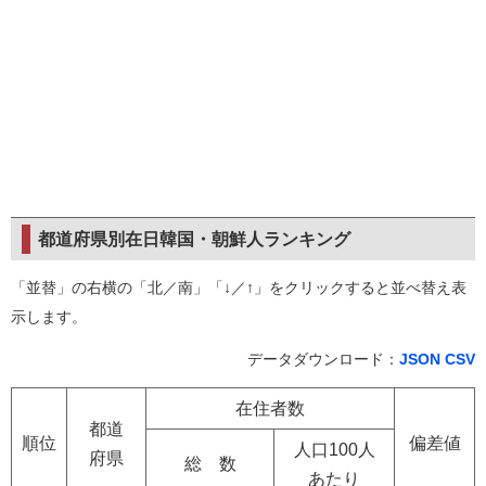
都道府県別在日韓国・朝鮮人ランキング
「並替」の右横の「北／南」「↓／↑」をクリックすると並べ替え表
示します。
データダウンロード：
JSON
CSV
在住者数
都道
順位
偏差値
人口100人
府県
総 数
あたり