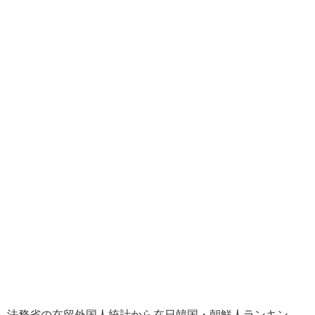
法務省の在留外国人統計から在日韓国・朝鮮人ランキン