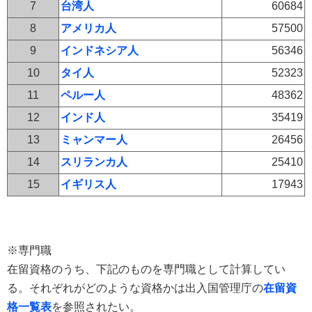
7
台湾人
60684
8
アメリカ人
57500
9
インドネシア人
56346
10
タイ人
52323
11
ペルー人
48362
12
インド人
35419
13
ミャンマー人
26456
14
スリランカ人
25410
15
イギリス人
17943
※専門職
在留資格のうち、下記のものを専門職として計算してい
る。それぞれがどのような資格かは出入国管理庁の
在留資
格一覧表
を参照されたい。