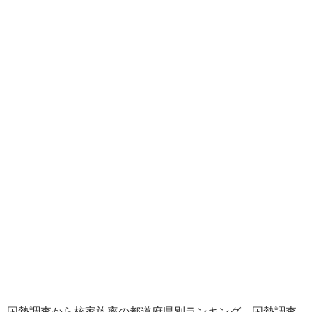
国勢調査から核家族率の都道府県別ランキング。国勢調査