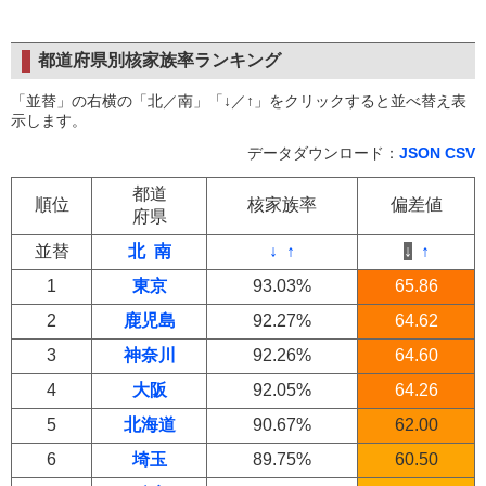
都道府県別核家族率ランキング
「並替」の右横の「北／南」「↓／↑」をクリックすると並べ替え表
示します。
データダウンロード：
JSON
CSV
都道
順位
核家族率
偏差値
府県
並替
北
南
↓
↑
↓
↑
1
東京
93.03%
65.86
2
鹿児島
92.27%
64.62
3
神奈川
92.26%
64.60
4
大阪
92.05%
64.26
5
北海道
90.67%
62.00
6
埼玉
89.75%
60.50