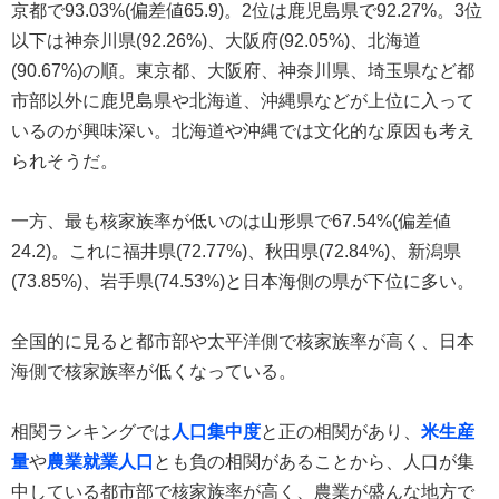
京都で93.03%(偏差値65.9)。2位は鹿児島県で92.27%。3位
以下は神奈川県(92.26%)、大阪府(92.05%)、北海道
(90.67%)の順。東京都、大阪府、神奈川県、埼玉県など都
市部以外に鹿児島県や北海道、沖縄県などが上位に入って
いるのが興味深い。北海道や沖縄では文化的な原因も考え
られそうだ。
一方、最も核家族率が低いのは山形県で67.54%(偏差値
24.2)。これに福井県(72.77%)、秋田県(72.84%)、新潟県
(73.85%)、岩手県(74.53%)と日本海側の県が下位に多い。
全国的に見ると都市部や太平洋側で核家族率が高く、日本
海側で核家族率が低くなっている。
相関ランキングでは
人口集中度
と正の相関があり、
米生産
量
や
農業就業人口
とも負の相関があることから、人口が集
中している都市部で核家族率が高く、農業が盛んな地方で