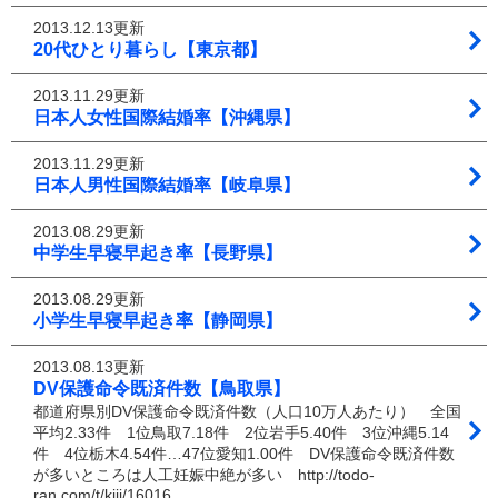
2013.12.13更新
20代ひとり暮らし【東京都】
2013.11.29更新
日本人女性国際結婚率【沖縄県】
2013.11.29更新
日本人男性国際結婚率【岐阜県】
2013.08.29更新
中学生早寝早起き率【長野県】
2013.08.29更新
小学生早寝早起き率【静岡県】
2013.08.13更新
DV保護命令既済件数【鳥取県】
都道府県別DV保護命令既済件数（人口10万人あたり） 全国
平均2.33件 1位鳥取7.18件 2位岩手5.40件 3位沖縄5.14
件 4位栃木4.54件…47位愛知1.00件 DV保護命令既済件数
が多いところは人工妊娠中絶が多い http://todo-
ran.com/t/kiji/16016