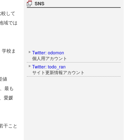
SNS
比較して
地域では
、学校ま
Twitter: odomon
個人用アカウント
Twitter: todo_ran
サイト更新情報アカウント
差値
方、最も
)、愛媛
若干こと