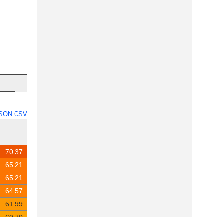
SON
CSV
70.37
65.21
65.21
64.57
61.99