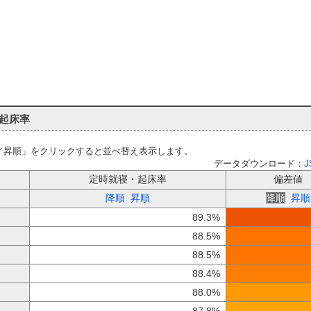
起床率
／昇順」をクリックすると並べ替え表示します。
データダウンロード：
J
定時就寝・起床率
偏差値
降順
昇順
降順
昇順
89.3%
88.5%
88.5%
88.4%
88.0%