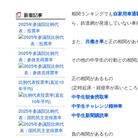
相関ランキングでも
自家用車通
新着記事
ら、鉄道網が発達していない車
2025年参議院比例代
表：投票率
また、
共働き率
と正の相関があ
2025年参議院比例代
表：参政党得票率
その他の中学生の行動との相関
正の相関があるもの
比例代表投票率(直近10
(定時起床・就寝率が高いところ
年平均)
中学生朝食摂取率
中学生チャレンジ精神率
2025年参議院比例代
中学生新聞購読率
表：国民民主党得票率
負の相関があるもの