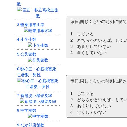
数
毎日,同じくらいの時刻に寝て
3
軽乗用車比率
1 している
4
小学生数
2 どちらかといえば、して
3 あまりしていない
4 全くしていない
5
公民館数
6
狭心症・心筋梗塞死
亡者数：男性
毎日,同じくらいの時刻に起き
1 している
7
食器洗い機普及率
2 どちらかといえば、して
3 あまりしていない
8
中学校数
4 全くしていない
9
なか卯店舗数