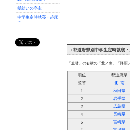
髪結いの亭主
中学生定時就寝・起床
率
小学生定時就寝・起床
率
父子・母子家庭数
□
都道府県別中学生定時就寝・
児童虐待相談対応件数
「並替」の右横の「北／南」「降順
順位
都道府県
並替
北
南
秋田県
1
岩手県
2
広島県
2
長崎県
4
宮崎県
5
宮城県