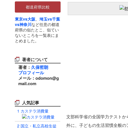
都道府県比較
東京vs大阪
、
埼玉vs千葉
vs神奈川
など任意の都道
府県の似たとこ、似てい
ないところを一覧表にま
とめました。
著者について
著者：
久保哲朗
プロフィール
メール：odomon@g
mail.com
人気記事
1
カステラ消費量
文部科学省の全国学力テストか
外に、子どもの生活習慣全般の
2
国立・私立高校生徒