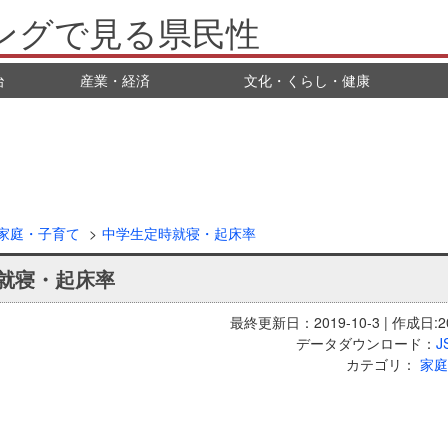
ングで見る県民性
治
産業・経済
文化・くらし・健康
家庭・子育て
中学生定時就寝・起床率
就寝・起床率
最終更新日：2019-10-3 | 作成日:20
データダウンロード：
J
カテゴリ：
家庭