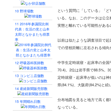
という質問に「している」「ど
10
野球場数
いる。なお、このデータは公立
11
2016年参議院比例
実態と離れている可能性がある
代表：生活の党と山本
太郎となかまたち得票
率
以前は似たような調査項目で起
での登校距離に左右される傾向
中学生定時就寝・起床率の全国平均
12
呼吸器科医師数
70.4)。2位は岩手県で88.5%。
13
コンビニ店舗数
定時就寝・起床率が低いのは神奈川県で
県(84.1%)、大阪府(84.2%)
14
産経新聞販売部数
分布地図を見ると地方で高く都
15
年間晴れ日数
なっている。