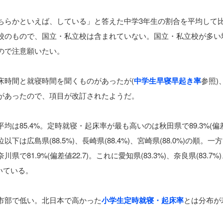
ちらかといえば、している」と答えた中学3年生の割合を平均して
校のもので、国立・私立校は含まれていない。国立・私立校が多い
ので注意願いたい。
床時間と就寝時間を聞くものがあったが(
中学生早寝早起き率
参照)
があったので、項目が改訂されたようだ。
は85.4%。定時就寝・起床率が最も高いのは秋田県で89.3%(偏
3位以下は広島県(88.5%)、長崎県(88.4%)、宮崎県(88.0%)の順。一
81.9%(偏差値22.7)。これに愛知県(83.3%)、奈良県(83.7%
と続いている。
市部で低い。北日本で高かった
小学生定時就寝・起床率
とは分布が