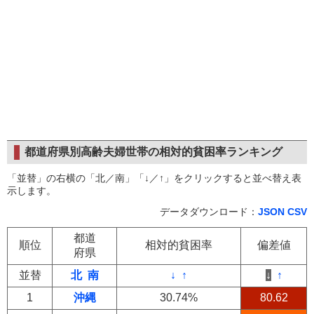
都道府県別高齢夫婦世帯の相対的貧困率ランキング
「並替」の右横の「北／南」「↓／↑」をクリックすると並べ替え表
示します。
データダウンロード：
JSON
CSV
都道
順位
相対的貧困率
偏差値
府県
並替
北
南
↓
↑
↓
↑
1
沖縄
30.74%
80.62