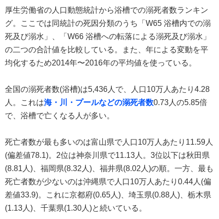
厚生労働省の人口動態統計から浴槽での溺死者数ランキン
グ。ここでは同統計の死因分類のうち「W65 浴槽内での溺
死及び溺水」、「W66 浴槽への転落による溺死及び溺水」
の二つの合計値を比較している。また、年による変動を平
均化するため2014年〜2016年の平均値を使っている。
全国の溺死者数(浴槽)は5,436人で、人口10万人あたり4.28
人。これは
海・川・プールなどの溺死者数
0.73人の5.85倍
で、浴槽で亡くなる人が多い。
死亡者数が最も多いのは富山県で人口10万人あたり11.59人
(偏差値78.1)。2位は神奈川県で11.13人。3位以下は秋田県
(8.81人)、福岡県(8.32人)、福井県(8.02人)の順。一方、最も
死亡者数が少ないのは沖縄県で人口10万人あたり0.44人(偏
差値33.9)。これに京都府(0.65人)、埼玉県(0.88人)、栃木県
(1.13人)、千葉県(1.30人)と続いている。