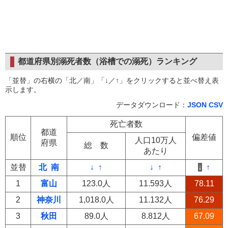
都道府県別溺死者数（浴槽での溺死）ランキング
「並替」の右横の「北／南」「↓／↑」をクリックすると並べ替え表
示します。
データダウンロード：
JSON
CSV
死亡者数
都道
順位
偏差値
人口10万人
府県
総 数
あたり
並替
北
南
↓
↑
↓
↑
↓
↑
1
富山
123.0人
11.593人
78.11
2
神奈川
1,018.0人
11.132人
76.29
3
秋田
89.0人
8.812人
67.09