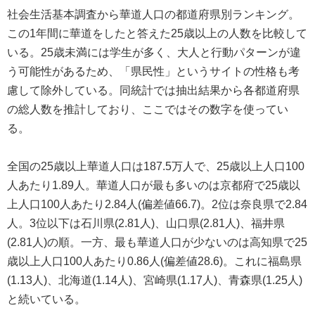
社会生活基本調査から華道人口の都道府県別ランキング。
この1年間に華道をしたと答えた25歳以上の人数を比較して
いる。25歳未満には学生が多く、大人と行動パターンが違
う可能性があるため、「県民性」というサイトの性格も考
慮して除外している。同統計では抽出結果から各都道府県
の総人数を推計しており、ここではその数字を使ってい
る。
全国の25歳以上華道人口は187.5万人で、25歳以上人口100
人あたり1.89人。華道人口が最も多いのは京都府で25歳以
上人口100人あたり2.84人(偏差値66.7)。2位は奈良県で2.84
人。3位以下は石川県(2.81人)、山口県(2.81人)、福井県
(2.81人)の順。一方、最も華道人口が少ないのは高知県で25
歳以上人口100人あたり0.86人(偏差値28.6)。これに福島県
(1.13人)、北海道(1.14人)、宮崎県(1.17人)、青森県(1.25人)
と続いている。