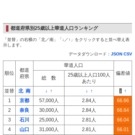
都道府県別25歳以上華道人口ランキング
「並替」の右横の「北／南」「↓／↑」をクリックすると並べ替え表
示します。
データダウンロード：
JSON
CSV
華道人口
都道
順位
偏差値
25歳以上人口100人
府県
総 数
あたり
並替
北
南
↓
↑
↓
↑
↓
↑
1
京都
57,000人
2.84人
66.66
2
奈良
30,000人
2.84人
66.64
3
石川
25,000人
2.81人
66.04
4
山口
31,000人
2.81人
66.01