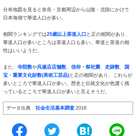
分布地図を見ると奈良・京都周辺から山陰・北陸にかけて
日本海側で華道人口が多い。
相関ランキングでは
25歳以上茶道人口
と正の相関があり、
華道人口が多いところは茶道人口も多い。華道と茶道の相
性はいいようだ。
また、
寺院数
や
呉服店店舗数
、
信仰・祭祀費
、
史跡数
、
国
宝・重要文化財数(美術工芸品)
と正の相関があり、これらが
多いところで華道人口が多い。歴史と伝統文化が色濃く残
っているところで華道人口が多いと言えそうだ。
データ出典
社会生活基本調査
2016