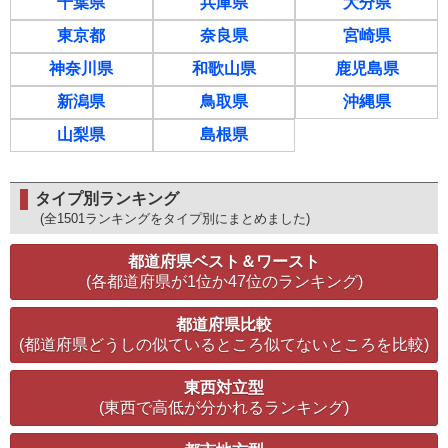
千葉県
兵庫県
大分県
東京都
奈良県
宮崎県
神奈川県
和歌山県
鹿児島県
新潟県
鳥取県
沖縄県
山梨県
島根県
タイプ別ランキング
(全1501ランキングをタイプ別にまとめました)
都道府県ベスト＆ワースト
(各都道府県が1位か47位のランキング)
都道府県比較
(都道府県どうしの似ているところ似てないところを比較)
東西対立型
(東西で高低が分かれるランキング)