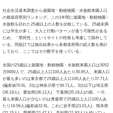
社会生活基本調査から遊園地・動植物園・水族館来園人口
の都道府県別ランキング。この1年間に遊園地・動植物園・
水族館を訪れた25歳以上の人数を比較している。25歳未満
には学生が多く、大人と行動パターンが違う可能性がある
ため、「県民性」というサイトの性格も考慮して除外して
いる。同統計では抽出結果から各都道府県の総人数を推計
しており、ここではその数字を使っている。
全国の25歳以上遊園地・動植物園・水族館来園人口は3052
万9000人で、25歳以上人口100人あたり30.85人。来園人口
が最も多いのは東京都で25歳以上人口100人あたり37.71人
(偏差値70.9)。2位は神奈川県で36.71人。3位以下は埼玉県
(36.19人)、愛知県(36.12人)、千葉県(35.19人)の順。一方、
最も来園人口が少ないのは青森県で25歳以上人口100人あ
たり19.56人(偏差値32.9)。これに岩手県(21.01人)、熊本県
(21.15人)、愛媛県(21.47人)、高知県(21.93人)と続いてい