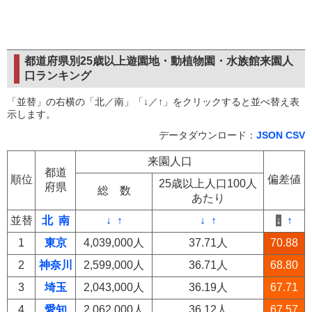
都道府県別25歳以上遊園地・動植物園・水族館来園人
口ランキング
「並替」の右横の「北／南」「↓／↑」をクリックすると並べ替え表
示します。
データダウンロード：
JSON
CSV
来園人口
都道
順位
偏差値
25歳以上人口100人
府県
総 数
あたり
並替
北
南
↓
↑
↓
↑
↓
↑
1
東京
4,039,000人
37.71人
70.88
2
神奈川
2,599,000人
36.71人
68.80
3
埼玉
2,043,000人
36.19人
67.71
4
愛知
2,062,000人
36.12人
67.57