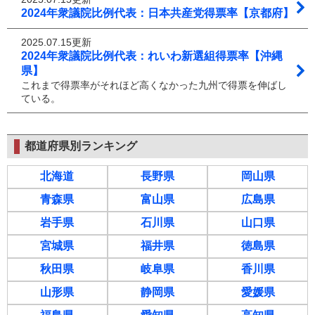
2024年衆議院比例代表：日本共産党得票率【京都府】
2025.07.15更新
2024年衆議院比例代表：れいわ新選組得票率【沖縄
県】
これまで得票率がそれほど高くなかった九州で得票を伸ばし
ている。
都道府県別ランキング
北海道
長野県
岡山県
青森県
富山県
広島県
岩手県
石川県
山口県
宮城県
福井県
徳島県
秋田県
岐阜県
香川県
山形県
静岡県
愛媛県