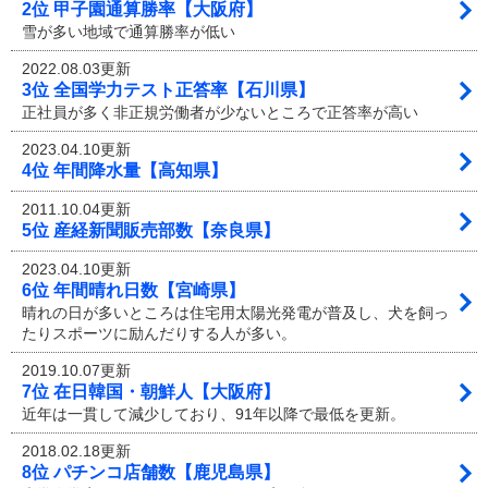
2位 甲子園通算勝率【大阪府】
雪が多い地域で通算勝率が低い
2022.08.03更新
3位 全国学力テスト正答率【石川県】
正社員が多く非正規労働者が少ないところで正答率が高い
2023.04.10更新
4位 年間降水量【高知県】
2011.10.04更新
5位 産経新聞販売部数【奈良県】
2023.04.10更新
6位 年間晴れ日数【宮崎県】
晴れの日が多いところは住宅用太陽光発電が普及し、犬を飼っ
たりスポーツに励んだりする人が多い。
2019.10.07更新
7位 在日韓国・朝鮮人【大阪府】
近年は一貫して減少しており、91年以降で最低を更新。
2018.02.18更新
8位 パチンコ店舗数【鹿児島県】