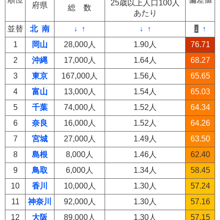
25歳以上人口100人
府県
総 数
あたり
並替
北
南
↓
↑
↓
↑
↓
↑
1
岡山
28,000人
1.90人
76.71
2
沖縄
17,000人
1.64人
68.27
3
東京
167,000人
1.56人
65.65
4
富山
13,000人
1.54人
65.03
5
千葉
74,000人
1.52人
64.34
6
奈良
16,000人
1.52人
64.26
7
宮城
27,000人
1.49人
63.50
8
島根
8,000人
1.46人
62.40
9
鳥取
6,000人
1.34人
58.45
10
香川
10,000人
1.30人
57.24
11
神奈川
92,000人
1.30人
57.16
12
大阪
89,000人
1.30人
57.15