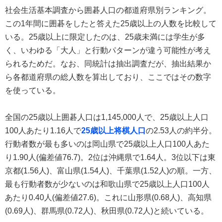
社会生活基本調査から囲碁人口の都道府県別ランキング。
この1年間に囲碁をしたと答えた25歳以上の人数を比較して
いる。25歳以上に限定したのは、25歳未満には学生が多
く、いわゆる「大人」と行動パターンが違う可能性が考え
られるためだ。なお、同統計は抽出調査だが、抽出結果か
ら各都道府県の総人数を算出しており、ここではその数字
を使っている。
全国の25歳以上囲碁人口は1,145,000人で、25歳以上人口
100人あたり1.16人で
25歳以上将棋人口
の2.53人の約半分。
行動者数が最も多いのは岡山県で25歳以上人口100人あた
り1.90人(偏差値76.7)。2位は沖縄県で1.64人。3位以下は東
京都(1.56人)、富山県(1.54人)、千葉県(1.52人)の順。一方、
最も行動者数が少ないのは和歌山県で25歳以上人口100人
あたり0.40人(偏差値27.6)。これに山形県(0.68人)、高知県
(0.69人)、群馬県(0.72人)、秋田県(0.72人)と続いている。