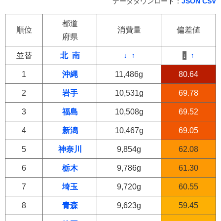
データダウンロード：
JSON
CSV
都道
順位
消費量
偏差値
府県
並替
北
南
↓
↑
↓
↑
1
沖縄
11,486g
80.64
2
岩手
10,531g
69.78
3
福島
10,508g
69.52
4
新潟
10,467g
69.05
5
神奈川
9,854g
62.08
6
栃木
9,786g
61.30
7
埼玉
9,720g
60.55
8
青森
9,623g
59.45