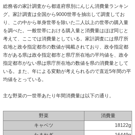
総務省の家計調査から都道府県別にんじん消費量ランキン
グ。家計調査は全国から9000世帯を抽出して調査してお
り、この中から単身世帯を除いた二人以上の世帯の購入量
を調べた。一般世帯における購入量と消費量はほぼ同じと
考えて、ここでは消費量としている。家計調査には県庁所
在地と政令指定都市の数値が掲載されており、政令指定都
市がある県は政令指定都市と県庁所在地の平均値を、政令
指定都市がない県は県庁所在地の数値を県の消費量として
いる。また、年による変動が考えられるので直近5年間の平
均値をとっている。
主な野菜の一世帯あたり年間消費量は以下の通り。
野菜
消費量
キャベツ
18122g
たまねぎ
16449g