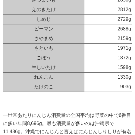
えのきたけ
2812g
しめじ
2729g
ピーマン
2688g
さやまめ
2159g
さといも
1971g
ごぼう
1872g
生しいたけ
1598g
れんこん
1330g
たけのこ
903g
一世帯あたりにんじん消費量の全国平均は野菜の中で6番目
に多い年間8,696g。最も消費量が多いのは沖縄県で
11,486g。沖縄でにんじんと言えばにんじんしりしりが有名