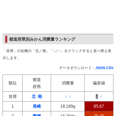
都道府県別みかん消費量ランキング
「並替」の右横の「北／南」「↓／↑」をクリックすると並べ替え表
示します。
データダウンロード：
JSON
CSV
都道
順位
消費量
偏差値
府県
並替
北
南
↓
↑
↓
↑
1
長崎
18,189g
85.67