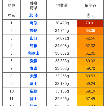
都道
順位
消費量
偏差値
府県
並替
北
南
↓
↑
↓
↑
1
鳥取
38,499g
79.01
2
奈良
34,744g
65.06
3
山口
34,071g
62.56
4
島根
34,008g
62.32
5
和歌山
33,667g
61.05
6
愛媛
33,388g
60.02
7
青森
33,302g
59.70
8
大阪
33,256g
59.53
9
富山
33,180g
59.24
10
広島
33,165g
59.19
11
岡山
32,696g
57.45