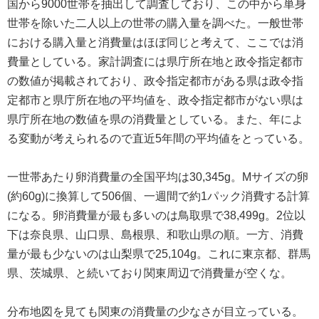
国から9000世帯を抽出して調査しており、この中から単身
世帯を除いた二人以上の世帯の購入量を調べた。一般世帯
における購入量と消費量はほぼ同じと考えて、ここでは消
費量としている。家計調査には県庁所在地と政令指定都市
の数値が掲載されており、政令指定都市がある県は政令指
定都市と県庁所在地の平均値を、政令指定都市がない県は
県庁所在地の数値を県の消費量としている。また、年によ
る変動が考えられるので直近5年間の平均値をとっている。
一世帯あたり卵消費量の全国平均は30,345g。Mサイズの卵
(約60g)に換算して506個、一週間で約1パック消費する計算
になる。卵消費量が最も多いのは鳥取県で38,499g。2位以
下は奈良県、山口県、島根県、和歌山県の順。一方、消費
量が最も少ないのは山梨県で25,104g。これに東京都、群馬
県、茨城県、と続いており関東周辺で消費量が空くな。
分布地図を見ても関東の消費量の少なさが目立っている。