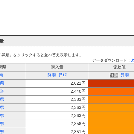
量
／昇順」をクリックすると並べ替え表示します。
データダウンロード：
J
府県
購入量
偏差値
南
降順
昇順
降順
昇順
県
2,621円
道
2,440円
県
2,383円
県
2,363円
県
2,363円
県
2,358円
県
2,351円