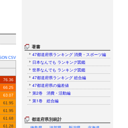
著書
47都道府県ランキング 消費・スポーツ編
SON
CSV
日本なんでも ランキング図鑑
世界なんでも ランキング図鑑
47都道府県ランキング 総合編
76.36
47都道府県の偏差値
66.25
第2巻 消費・活動編
63.07
第1巻 総合編
61.95
61.95
61.68
都道府県別統計
61.28
徳島県
滋賀県
新潟県
北海道