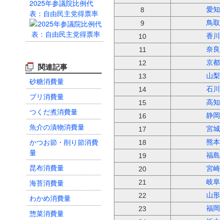
2025年参議院比例代
愛知
8
表：自由民主党得票率
鳥取
9
香川
10
奈良
11
京都
12
関連記事
山梨
13
砂糖消費量
石川
14
ブリ消費量
高知
15
つくだ煮消費量
静岡
16
魚介の漬物消費量
宮城
17
かつお節・削り節消費
熊本
18
量
福島
19
昆布消費量
宮崎
20
海苔消費量
岐阜
21
山形
22
わかめ消費量
福岡
23
惣菜消費量