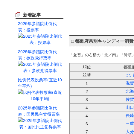
新着記事
2025年参議院比例代
表：投票率
□
都道府県別キャンディー消費
2025年参議院比例代
「並替」の右横の「北／南」「降順
表：参政党得票率
順位
都道
並替
北
比例代表投票率(直近10
滋賀
1
年平均)
北海
2
佐賀
3
2025年参議院比例代
山口
4
表：国民民主党得票率
長崎
4
三重
6
大分
7