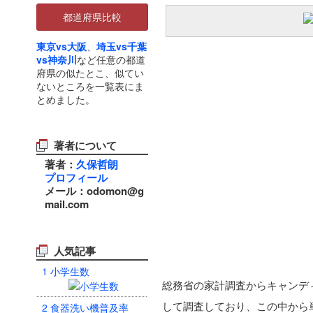
都道府県比較
東京vs大阪
、
埼玉vs千葉
vs神奈川
など任意の都道
府県の似たとこ、似てい
ないところを一覧表にま
とめました。
著者について
著者：
久保哲朗
プロフィール
メール：odomon@g
mail.com
人気記事
1
小学生数
総務省の家計調査からキャンディ
して調査しており、この中から
2
食器洗い機普及率