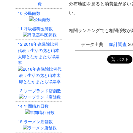
分布地図を見ると消費量が多い
い。
10
公民館数
11
呼吸器科医師数
相関ランキングでも相関係数が
12
2016年参議院比例
データ出典
家計調査
20
代表：生活の党と山本
太郎となかまたち得票
率
13
ソープランド店舗数
14
年間晴れ日数
15
ラーメン店舗数