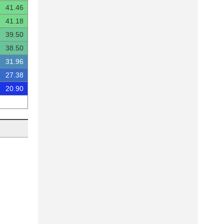
41.46
41.18
39.50
38.50
31.96
27.38
20.90