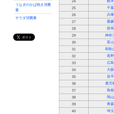
栃木
24
うなぎのかば焼き消費
千葉
25
量
兵庫
26
サラダ消費量
愛媛
27
カツレツ消費量
群馬
28
天ぷら・フライ消費量
神奈
29
ハンバーグ消費量
富山
30
焼鳥消費量
和歌
31
長野
32
広島
33
大阪
34
岩手
35
鹿児
36
島根
37
岡山
38
青森
39
埼玉
40