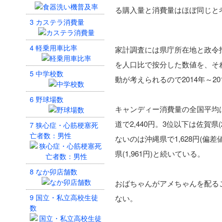
る購入量と消費量はほぼ同じと
3
カステラ消費量
4
軽乗用車比率
家計調査には県庁所在地と政令
を人口比で按分した数値を、そ
5
中学校数
動が考えられるので2014年～2
6
野球場数
キャンディー消費量の全国平均は2,
道で2,440円。3位以下は佐賀県(
7
狭心症・心筋梗塞死
亡者数：男性
ないのは沖縄県で1,628円(偏差値2
県(1,961円)と続いている。
8
なか卯店舗数
おばちゃんがアメちゃんを配るこ
9
国立・私立高校生徒
ない。
数