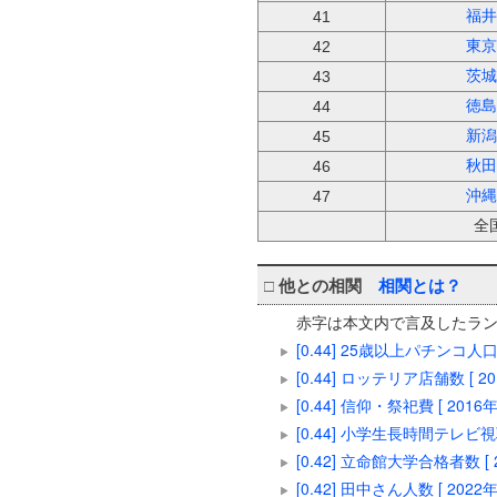
福井
41
東京
42
茨城
43
徳島
44
新潟
45
秋田
46
沖縄
47
全
□
他との相関
相関とは？
赤字は本文内で言及したラ
[0.44] 25歳以上パチンコ人口
[0.44] ロッテリア店舗数 [ 
[0.44] 信仰・祭祀費 [ 201
[0.44] 小学生長時間テレビ視聴
[0.42] 立命館大学合格者数 [
[0.42] 田中さん人数 [ 202