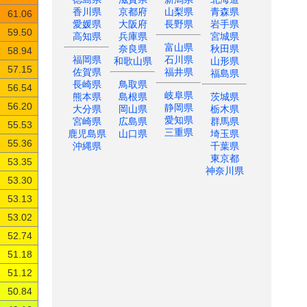
香川県
京都府
山梨県
青森県
61.06
愛媛県
大阪府
長野県
岩手県
59.50
高知県
兵庫県
宮城県
富山県
奈良県
秋田県
58.94
福岡県
石川県
和歌山県
山形県
57.15
佐賀県
福井県
福島県
長崎県
鳥取県
56.54
岐阜県
熊本県
島根県
茨城県
静岡県
56.20
大分県
岡山県
栃木県
愛知県
宮崎県
広島県
群馬県
55.53
三重県
鹿児島県
山口県
埼玉県
55.36
沖縄県
千葉県
東京都
53.35
神奈川県
53.30
53.13
53.02
52.74
51.18
51.12
50.84