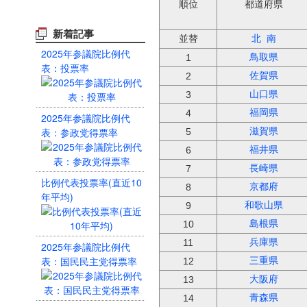
順位
都道府県
新着記事
並替
北
南
2025年参議院比例代
鳥取県
1
表：投票率
佐賀県
2
山口県
3
福岡県
4
2025年参議院比例代
表：参政党得票率
滋賀県
5
福井県
6
長崎県
7
比例代表投票率(直近10
京都府
8
年平均)
和歌山県
9
島根県
10
兵庫県
11
2025年参議院比例代
表：国民民主党得票率
三重県
12
大阪府
13
青森県
14