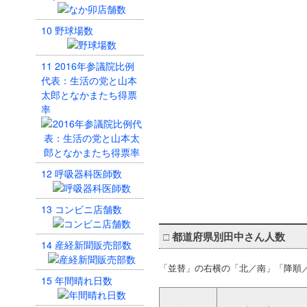
10
野球場数
11
2016年参議院比例
代表：生活の党と山本
太郎となかまたち得票
率
12
呼吸器科医師数
13
コンビニ店舗数
□
都道府県別田中さん人数
14
産経新聞販売部数
「並替」の右横の「北／南」「降順
15
年間晴れ日数