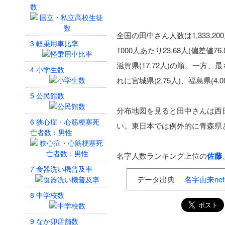
数
全国の田中さん人数は1,333,2
3
軽乗用車比率
1000人あたり23.68人(偏差値76
滋賀県(17.72人)の順。一方、
4
小学生数
れに宮城県(2.75人)、福島県(4.
5
公民館数
分布地図を見ると田中さんは西
6
狭心症・心筋梗塞死
い。東日本では例外的に青森県
亡者数：男性
名字人数ランキング上位の
佐藤
7
食器洗い機普及率
データ出典
名字由来net
8
中学校数
9
なか卯店舗数