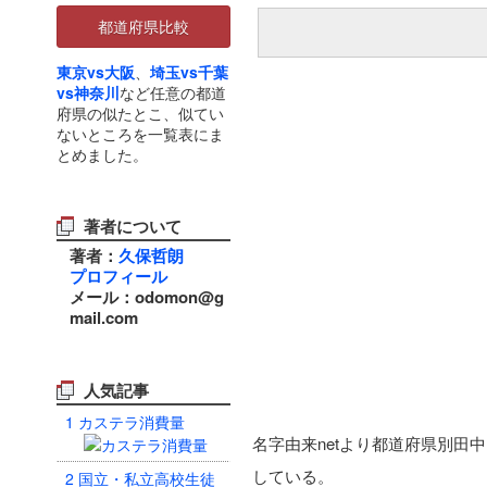
都道府県比較
東京vs大阪
、
埼玉vs千葉
vs神奈川
など任意の都道
府県の似たとこ、似てい
ないところを一覧表にま
とめました。
著者について
著者：
久保哲朗
プロフィール
メール：odomon@g
mail.com
人気記事
1
カステラ消費量
名字由来netより都道府県別田
している。
2
国立・私立高校生徒