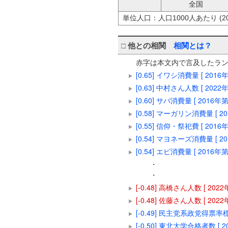
全国
単位人口：人口1000人あたり (20
□
他との相関
相関とは？
赤字は本文内で言及したラ
[0.65] イワシ消費量 [ 201
[0.63] 中村さん人数 [ 202
[0.60] サバ消費量 [ 2016
[0.58] マーガリン消費量 [ 
[0.55] 信仰・祭祀費 [ 201
[0.54] マヨネーズ消費量 [ 
[0.54] エビ消費量 [ 2016
・
・
[-0.48] 高橋さん人数 [ 20
[-0.48] 佐藤さん人数 [ 20
[-0.49] 民主党系政党得票率標
[-0.50] 東北大学合格者数 [ 