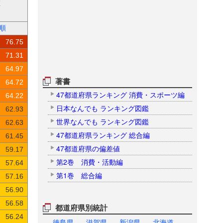
値
順
76.75
71.31
64.97
著書
64.72
47都道府県ランキング 消費・スポーツ編
64.22
日本なんでも ランキング図鑑
62.93
世界なんでも ランキング図鑑
62.63
47都道府県ランキング 総合編
61.45
47都道府県の偏差値
59.17
第2巻 消費・活動編
57.64
第1巻 総合編
57.16
56.90
56.58
都道府県別統計
56.24
徳島県
滋賀県
新潟県
北海道