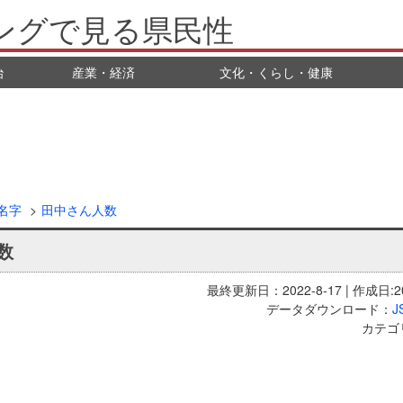
ングで見る県民性
治
産業・経済
文化・くらし・健康
名字
田中さん人数
数
最終更新日：2022-8-17 | 作成日:20
データダウンロード：
J
カテゴ