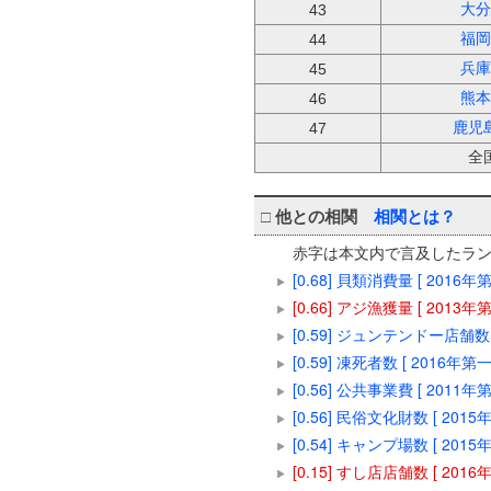
大分
43
福岡
44
兵庫
45
熊本
46
鹿児
47
全
□
他との相関
相関とは？
赤字は本文内で言及したラ
[0.68] 貝類消費量 [ 2016
[0.66] アジ漁獲量 [ 2013
[0.59] ジュンテンドー店舗数 
[0.59] 凍死者数 [ 2016年第
[0.56] 公共事業費 [ 2011
[0.56] 民俗文化財数 [ 201
[0.54] キャンプ場数 [ 201
[0.15] すし店店舗数 [ 201