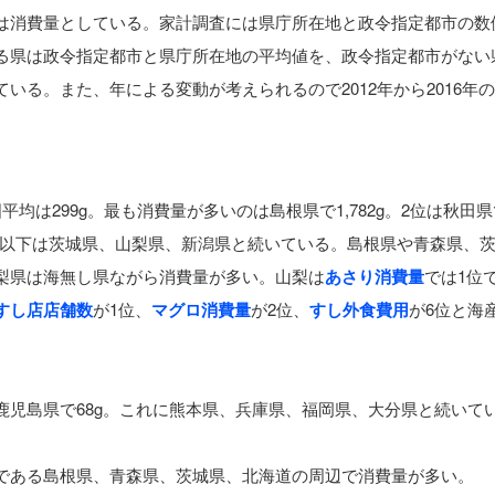
は消費量としている。家計調査には県庁所在地と政令指定都市の数
る県は政令指定都市と県庁所在地の平均値を、政令指定都市がない
いる。また、年による変動が考えられるので2012年から2016年
均は299g。最も消費量が多いのは島根県で1,782g。2位は秋田県
g。4位以下は茨城県、山梨県、新潟県と続いている。島根県や青森県、
梨県は海無し県ながら消費量が多い。山梨は
あさり消費量
では1位
すし店店舗数
が1位、
マグロ消費量
が2位、
すし外食費用
が6位と海
鹿児島県で68g。これに熊本県、兵庫県、福岡県、大分県と続いて
である島根県、青森県、茨城県、北海道の周辺で消費量が多い。