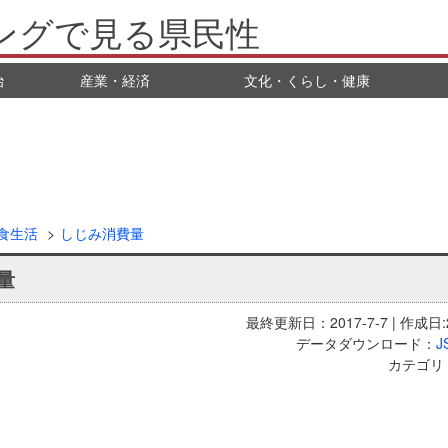
ングで見る県民性
治
産業・経済
文化・くらし・健康
食生活
しじみ消費量
量
最終更新日：2017-7-7 | 作成日:2
データダウンロード：
J
カテゴリ