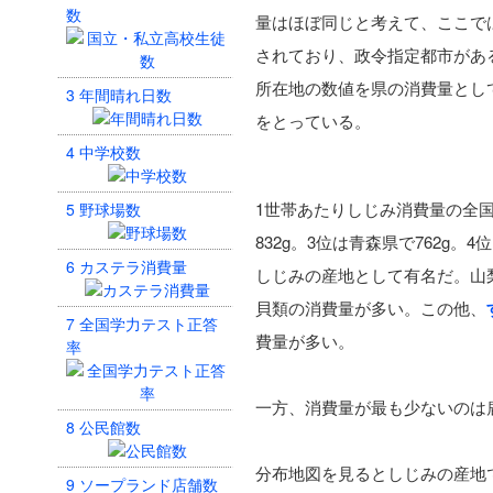
数
量はほぼ同じと考えて、ここで
されており、政令指定都市があ
所在地の数値を県の消費量として
3
年間晴れ日数
をとっている。
4
中学校数
1世帯あたりしじみ消費量の全国平
5
野球場数
832g。3位は青森県で762
6
カステラ消費量
しじみの産地として有名だ。山
貝類の消費量が多い。この他、
7
全国学力テスト正答
費量が多い。
率
一方、消費量が最も少ないのは
8
公民館数
分布地図を見るとしじみの産地
9
ソープランド店舗数