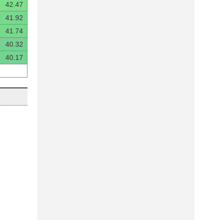
42.47
41.92
41.74
40.32
40.17