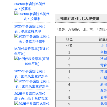
2025年参議院比例代
表：投票率
□
都道府県別しじみ消費量
2025年参議院比例代
「並替」の右横の「北／南」「降順
表：参政党得票率
順位
都道
並替
北
比例代表投票率(直近10
島根
1
年平均)
秋田
2
青森
3
2025年参議院比例代
茨城
4
表：国民民主党得票率
山梨
5
新潟
6
鳥取
7
2025年参議院比例代
岩手
8
表：自由民主党得票率
北海
9