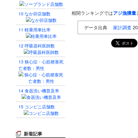
相関ランキングでは
アジ漁獲量
10
なか卯店舗数
データ出典
家計調査
20
11
軽乗用車比率
12
呼吸器科医師数
13
狭心症・心筋梗塞死
亡者数：男性
14
食器洗い機普及率
15
コンビニ店舗数
新着記事