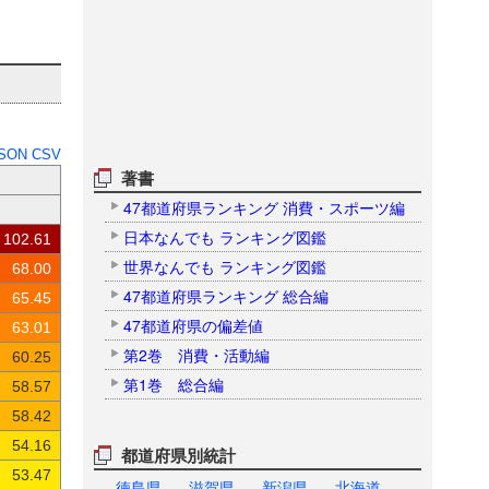
SON
CSV
著書
47都道府県ランキング 消費・スポーツ編
日本なんでも ランキング図鑑
102.61
世界なんでも ランキング図鑑
68.00
47都道府県ランキング 総合編
65.45
47都道府県の偏差値
63.01
第2巻 消費・活動編
60.25
第1巻 総合編
58.57
58.42
54.16
都道府県別統計
53.47
徳島県
滋賀県
新潟県
北海道