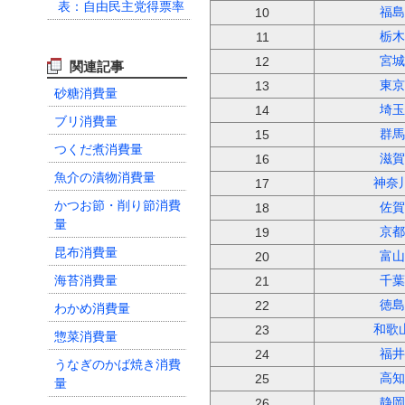
福島
10
栃木
11
宮城
12
関連記事
東京
13
砂糖消費量
埼玉
14
ブリ消費量
群馬
15
つくだ煮消費量
滋賀
16
魚介の漬物消費量
神奈
17
かつお節・削り節消費
佐賀
18
量
京都
19
昆布消費量
富山
20
海苔消費量
千葉
21
徳島
わかめ消費量
22
和歌
23
惣菜消費量
福井
24
うなぎのかば焼き消費
高知
25
量
静岡
26