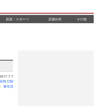
娯楽・スポーツ
店舗分布
その他
017-7-7
SON
CSV
：
食生活