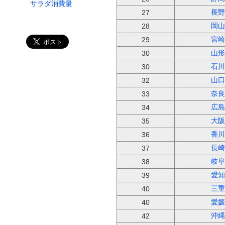
サラダ消費量
長野
27
カツレツ消費量
岡山
28
天ぷら・フライ消費量
宮崎
29
ハンバーグ消費量
山形
30
焼鳥消費量
石川
30
山口
32
奈良
33
広島
34
大阪
35
香川
36
長崎
37
岐阜
38
愛知
39
三重
40
愛媛
40
沖縄
42