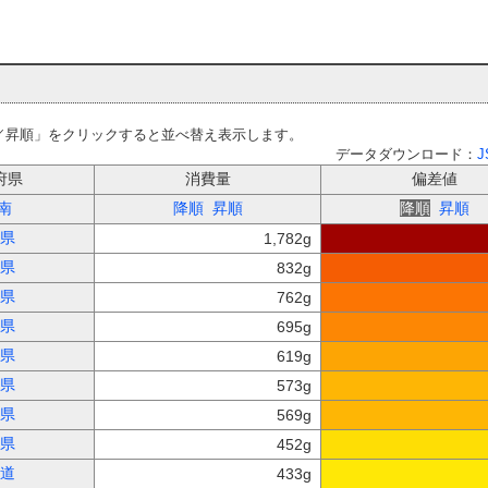
／昇順」をクリックすると並べ替え表示します。
データダウンロード：
J
府県
消費量
偏差値
南
降順
昇順
降順
昇順
県
1,782g
県
832g
県
762g
県
695g
県
619g
県
573g
県
569g
県
452g
道
433g