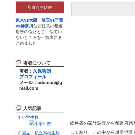
都道府県比較
東京vs大阪
、
埼玉vs千葉
vs神奈川
など任意の都道
府県の似たとこ、似てい
ないところを一覧表にま
とめました。
著者について
著者：
久保哲朗
プロフィール
メール：odomon@g
mail.com
人気記事
1
小学生数
総務省の家計調査から都道府県
しており、この中から単身世帯
2
国立・私立高校生徒