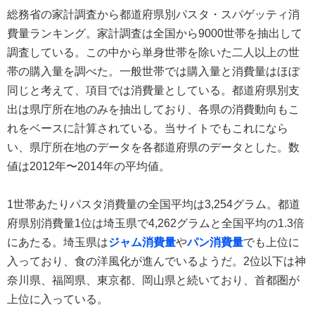
総務省の家計調査から都道府県別パスタ・スパゲッティ消
費量ランキング。家計調査は全国から9000世帯を抽出して
調査している。この中から単身世帯を除いた二人以上の世
帯の購入量を調べた。一般世帯では購入量と消費量はほぼ
同じと考えて、項目では消費量としている。都道府県別支
出は県庁所在地のみを抽出しており、各県の消費動向もこ
れをベースに計算されている。当サイトでもこれになら
い、県庁所在地のデータを各都道府県のデータとした。数
値は2012年〜2014年の平均値。
1世帯あたりパスタ消費量の全国平均は3,254グラム。都道
府県別消費量1位は埼玉県で4,262グラムと全国平均の1.3倍
にあたる。埼玉県は
ジャム消費量
や
パン消費量
でも上位に
入っており、食の洋風化が進んでいるようだ。2位以下は神
奈川県、福岡県、東京都、岡山県と続いており、首都圏が
上位に入っている。