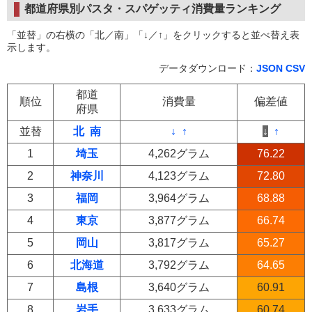
都道府県別パスタ・スパゲッティ消費量ランキング
「並替」の右横の「北／南」「↓／↑」をクリックすると並べ替え表
示します。
データダウンロード：
JSON
CSV
都道
順位
消費量
偏差値
府県
並替
北
南
↓
↑
↓
↑
1
埼玉
4,262グラム
76.22
2
神奈川
4,123グラム
72.80
3
福岡
3,964グラム
68.88
4
東京
3,877グラム
66.74
5
岡山
3,817グラム
65.27
6
北海道
3,792グラム
64.65
7
島根
3,640グラム
60.91
8
岩手
3,633グラム
60.74