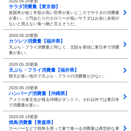
2020.05.20更新
サラダ消費量【東京都】
貧困率が低く年収が高い世帯が多いところでサラダの消費量
が多い。１円あたりのカロリーが低いサラダはお金に余裕が
ないと買えない食べ物と言えそうだ。
2020.05.20更新
カツレツ消費量【福井県】
天ぷら・フライ消費量と同じく、北陸を筆頭に東日本で消費
量が多い。
2020.05.20更新
天ぷら・フライ消費量【福井県】
晴天が多い地方で天ぷら・フライの消費量が少ない。
2020.05.19更新
ハンバーグ消費量【沖縄県】
アメリカ食文化が残る沖縄がダントツ。それ以外では東日本
で消費量が多い。
2020.05.19更新
焼鳥消費量【青森県】
スーパーなどで焼鳥を買って家で食べる消費量は典型的な東