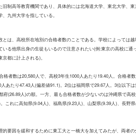
た旧制高等教育機関であり、具体的には北海道大学、東北大学、東
学、九州大学を指している。
数とは、高校所在地別の合格者数のことである。学校によっては越
ている他県出身の生徒もいるので注意されたい(例:東京の高校に通
東京都に計上される)。
者数は20,580人で、高校3年生1000人あたり19.40人。合格者
あたり47.43人(偏差値91.1)。2位は福岡県で29.67人。3位以下
人)、京都府(26.89人)の順。一方、最も合格者数が少ないのは沖縄県で高
0)。これに高知県(9.04人)、福島県(9.23人)、山梨県(9.39人)、長野県(1
理的要因を緩和するために東工大と一橋大を加えてみたが、両者の