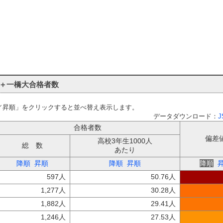
＋一橋大合格者数
／昇順」をクリックすると並べ替え表示します。
データダウンロード：
J
合格者数
偏差
高校3年生1000人
総 数
あたり
降順
昇順
降順
昇順
降順
597人
50.76人
1,277人
30.28人
1,882人
29.41人
1,246人
27.53人