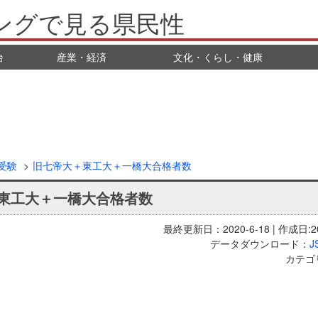
ングで見る県民性
治
産業・経済
文化・くらし・健康
受験
旧七帝大＋東工大＋一橋大合格者数
東工大＋一橋大合格者数
最終更新日：2020-6-18 | 作成日:20
データダウンロード：
J
カテゴ