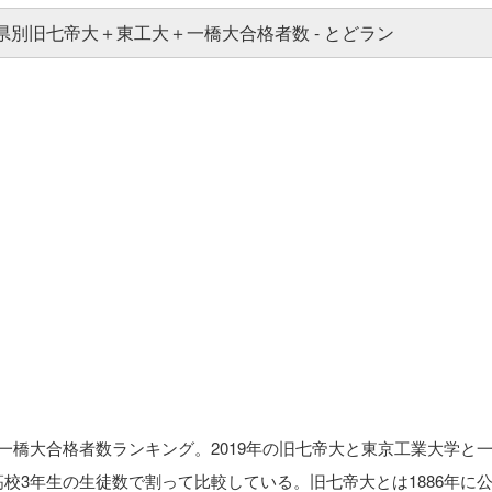
一橋大合格者数ランキング。2019年の旧七帝大と東京工業大学と
高校3年生の生徒数で割って比較している。旧七帝大とは1886年に