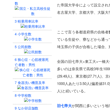
数
た帝国大学令によって設立され
名古屋大学、京都大学、大阪大
3
軽乗用車比率
ここで言う各都道府県の合格者
4
小学生数
ている生徒や、寮などから通っ
埼玉県の子供が合格した場合、
5
公民館数
6
狭心症・心筋梗塞死
全国の旧七帝大+東工大+一橋大合格
亡者数：男性
多いのは奈良県で高校3年生1000人
(29.49人)、東京都(27.71
7
食器洗い機普及率
1000人あたり3.50人(偏差値31.
人)と続いている。
8
中学校数
旧七帝大
が関西に多いという地
9
なか卯店舗数