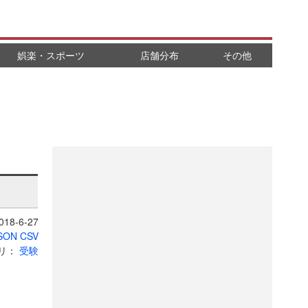
娯楽・スポーツ
店舗分布
その他
18-6-27
SON
CSV
リ：
受験