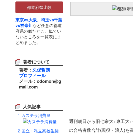
都道府県比較
東京vs大阪
、
埼玉vs千葉
vs神奈川
など任意の都道
府県の似たとこ、似てい
ないところを一覧表にま
とめました。
著者について
著者：
久保哲朗
プロフィール
メール：odomon@g
mail.com
人気記事
1
カステラ消費量
週刊朝日から旧七帝大+東工大+
の合格者数合計(現役・浪人)を
2
国立・私立高校生徒