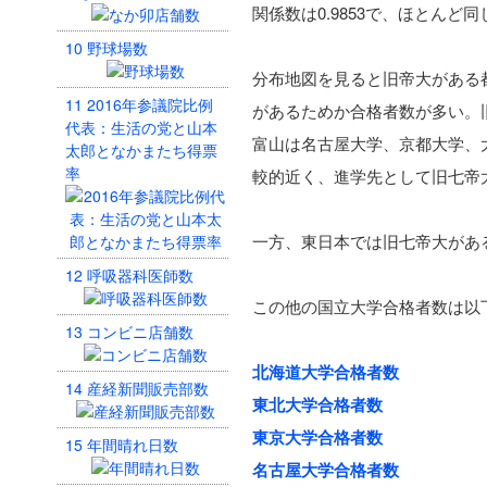
関係数は0.9853で、ほとんど
10
野球場数
分布地図を見ると旧帝大がある
11
2016年参議院比例
があるためか合格者数が多い。
代表：生活の党と山本
富山は名古屋大学、京都大学、
太郎となかまたち得票
率
較的近く、進学先として旧七帝
一方、東日本では旧七帝大があ
12
呼吸器科医師数
この他の国立大学合格者数は以
13
コンビニ店舗数
北海道大学合格者数
14
産経新聞販売部数
東北大学合格者数
東京大学合格者数
15
年間晴れ日数
名古屋大学合格者数