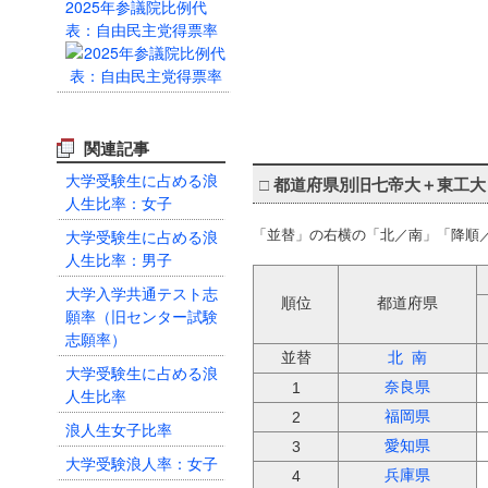
2025年参議院比例代
表：自由民主党得票率
関連記事
大学受験生に占める浪
□
都道府県別旧七帝大＋東工大
人生比率：女子
大学受験生に占める浪
「並替」の右横の「北／南」「降順
人生比率：男子
大学入学共通テスト志
順位
都道府県
願率（旧センター試験
志願率）
並替
北
南
大学受験生に占める浪
奈良県
1
人生比率
福岡県
2
浪人生女子比率
愛知県
3
大学受験浪人率：女子
兵庫県
4