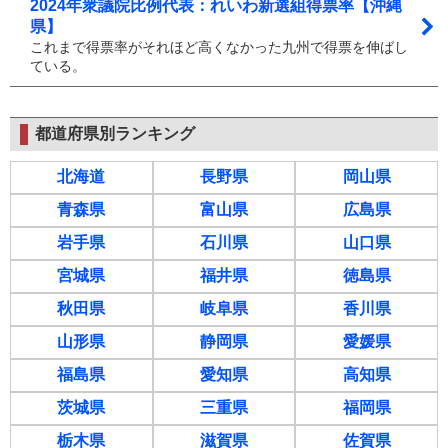
2024年衆議院比例代表：れいわ新選組得票率【沖縄
県】
これまで得票率がそれほど高くなかった九州で得票を伸ばし
ている。
都道府県別ランキング
北海道
長野県
岡山県
青森県
富山県
広島県
岩手県
石川県
山口県
宮城県
福井県
徳島県
秋田県
岐阜県
香川県
山形県
静岡県
愛媛県
福島県
愛知県
高知県
茨城県
三重県
福岡県
栃木県
滋賀県
佐賀県