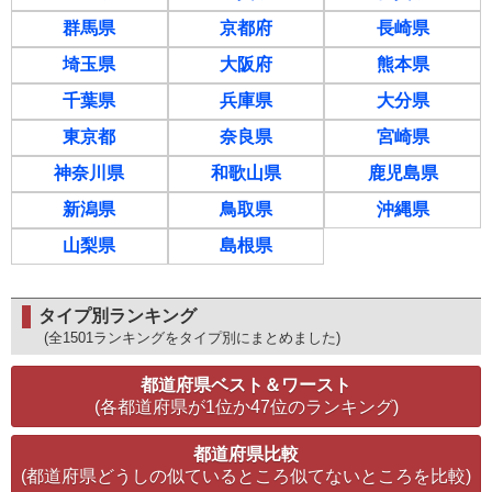
群馬県
京都府
長崎県
埼玉県
大阪府
熊本県
千葉県
兵庫県
大分県
東京都
奈良県
宮崎県
神奈川県
和歌山県
鹿児島県
新潟県
鳥取県
沖縄県
山梨県
島根県
タイプ別ランキング
(全1501ランキングをタイプ別にまとめました)
都道府県ベスト＆ワースト
(各都道府県が1位か47位のランキング)
都道府県比較
(都道府県どうしの似ているところ似てないところを比較)