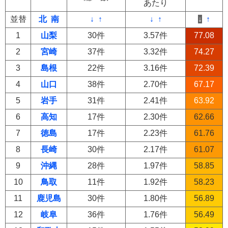
あたり
並替
北
南
↓
↑
↓
↑
↓
↑
1
山梨
30件
3.57件
77.08
2
宮崎
37件
3.32件
74.27
3
島根
22件
3.16件
72.39
4
山口
38件
2.70件
67.17
5
岩手
31件
2.41件
63.92
6
高知
17件
2.30件
62.66
7
徳島
17件
2.23件
61.76
8
長崎
30件
2.17件
61.07
9
沖縄
28件
1.97件
58.85
10
鳥取
11件
1.92件
58.23
11
鹿児島
30件
1.80件
56.89
12
岐阜
36件
1.76件
56.49