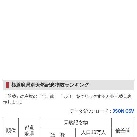
都道府県別天然記念物数ランキング
「並替」の右横の「北／南」「↓／↑」をクリックすると並べ替え表
示します。
データダウンロード：
JSON
CSV
天然記念物
都道
順位
偏差値
人口10万人
府県
総 数