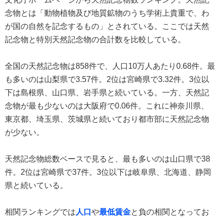
念物とは「動物植物及び地質鉱物のうち学術上貴重で、わ
が国の自然を記念するもの」とされている。ここでは天然
記念物と特別天然記念物の合計数を比較している。
全国の天然記念物は858件で、人口10万人あたり0.68件。最
も多いのは山梨県で3.57件。2位は宮崎県で3.32件。3位以
下は島根県、山口県、岩手県と続いている。一方、天然記
念物が最も少ないのは大阪府で0.06件。これに神奈川県、
東京都、埼玉県、茨城県と続いており都市部に天然記念物
が少ない。
天然記念物総数ベースで見ると、最も多いのは山口県で38
件。2位は宮崎県で37件。3位以下は岐阜県、北海道、静岡
県と続いている。
相関ランキングでは
人口
や
最低賃金
と負の相関となってお