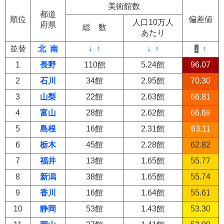
美術館数
都道
順位
偏差値
人口10万人
府県
総 数
あたり
並替
北
南
↓
↑
↓
↑
↓
↑
1
長野
110館
5.24館
96.07
2
石川
34館
2.95館
70.30
3
山梨
22館
2.63館
66.81
4
富山
28館
2.62館
66.69
5
島根
16館
2.31館
63.11
6
栃木
45館
2.28館
62.82
7
福井
13館
1.65館
55.77
8
新潟
38館
1.65館
55.74
9
香川
16館
1.64館
55.61
10
静岡
53館
1.43館
53.30