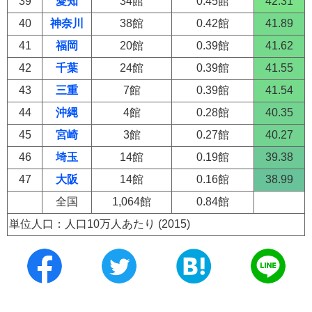
39
愛知
34館
0.45館
42.31
40
神奈川
38館
0.42館
41.89
41
福岡
20館
0.39館
41.62
42
千葉
24館
0.39館
41.55
43
三重
7館
0.39館
41.54
44
沖縄
4館
0.28館
40.35
45
宮崎
3館
0.27館
40.27
46
埼玉
14館
0.19館
39.38
47
大阪
14館
0.16館
38.99
全国
1,064館
0.84館
単位人口：人口10万人あたり (2015)