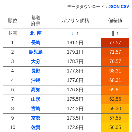
データダウンロード：
JSON
CSV
都道
順位
ガソリン価格
偏差値
府県
並替
北
南
↓
↑
↓
↑
1
長崎
181.5円
77.57
2
鹿児島
179.1円
71.57
3
大分
178.7円
70.57
4
長野
177.8円
68.31
4
沖縄
177.8円
68.31
6
高知
176.8円
65.81
7
山形
175.5円
62.56
8
宮崎
174.2円
59.30
9
京都
173.5円
57.55
10
佐賀
172.9円
56.05