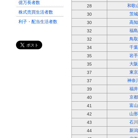
億万長者数
和歌
28
株式売買生活者数
茨城
30
利子・配当生活者数
高知
30
老舗企業数
福島
32
鳥取
32
消費者物価地域差指数
（教養娯楽）
千葉
34
岩手
消費者物価地域差指数
35
（教育）
大阪
35
消費者物価地域差指数
東京
37
（衣料品）
神奈
37
福井
39
京都
40
富山
41
山形
42
石川
43
新潟
44