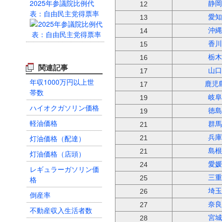
2025年参議院比例代
静岡
12
表：自由民主党得票率
愛知
13
沖縄
14
香川
15
栃木
16
関連記事
山口
17
年収1000万円以上世
鹿児
17
帯数
岐阜
19
ハイオクガソリン価格
徳島
19
軽油価格
群馬
21
灯油価格（配達）
兵庫
21
島根
21
灯油価格（店頭）
愛媛
24
レギュラーガソリン価
三重
25
格
埼玉
26
倒産率
奈良
27
不動産収入生活者数
宮城
28