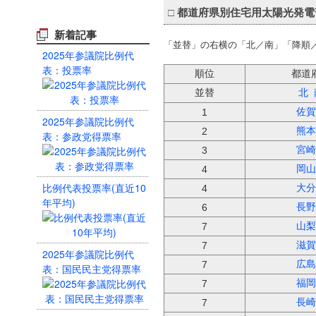
□
都道府県別住宅用太陽光発電
新着記事
「並替」の右横の「北／南」「降順
2025年参議院比例代
表：投票率
順位
都道
並替
北
佐賀
1
2025年参議院比例代
熊本
2
表：参政党得票率
宮崎
3
岡山
4
比例代表投票率(直近10
大分
4
年平均)
長野
6
山梨
7
滋賀
7
2025年参議院比例代
広島
7
表：国民民主党得票率
福岡
7
長崎
7