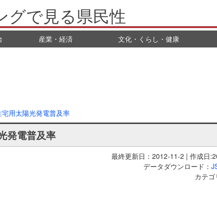
ングで見る県民性
治
産業・経済
文化・くらし・健康
住宅用太陽光発電普及率
光発電普及率
最終更新日：2012-11-2 | 作成日:20
データダウンロード：
J
カテゴ