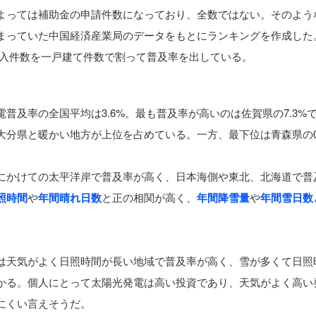
よっては補助金の申請件数になっており、全数ではない。そのよう
まっていた中国経済産業局のデータをもとにランキングを作成した
年の導入件数を一戸建て件数で割って普及率を出している。
普及率の全国平均は3.6%。最も普及率が高いのは佐賀県の7.3%
大分県と暖かい地方が上位を占めている。一方、最下位は青森県の0
にかけての太平洋岸で普及率が高く、日本海側や東北、北海道で普
照時間
や
年間晴れ日数
と正の相関が高く、
年間降雪量
や
年間雪日数
は天気がよく日照時間が長い地域で普及率が高く、雪が多くて日照
かる。個人にとって太陽光発電は高い投資であり、天気がよく高い
にくい言えそうだ。