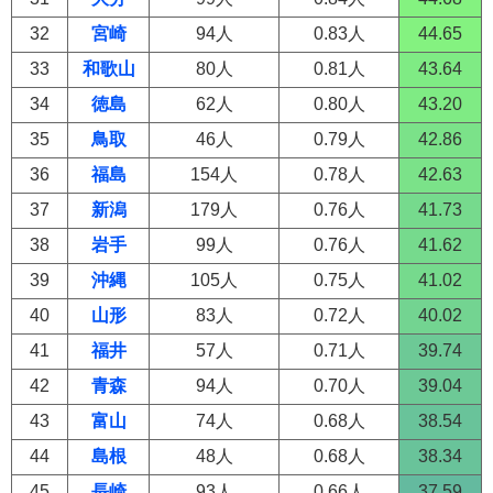
32
宮崎
94人
0.83人
44.65
33
和歌山
80人
0.81人
43.64
34
徳島
62人
0.80人
43.20
35
鳥取
46人
0.79人
42.86
36
福島
154人
0.78人
42.63
37
新潟
179人
0.76人
41.73
38
岩手
99人
0.76人
41.62
39
沖縄
105人
0.75人
41.02
40
山形
83人
0.72人
40.02
41
福井
57人
0.71人
39.74
42
青森
94人
0.70人
39.04
43
富山
74人
0.68人
38.54
44
島根
48人
0.68人
38.34
45
長崎
93人
0.66人
37.59