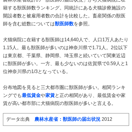
籍する獣医師数ランキング。同統計にある犬猫診療施設の
開設者数と被雇用者数の合計を比較した。畜産関係の獣医
師を含む総数については
獣医師数
を参照。
犬猫病院に在籍する獣医師は14,640人で、人口1万人あたり
1.15人。最も獣医師が多いのは神奈川県で1.71人。2位以下
は東京都、千葉県、静岡県、埼玉県と続いていて関東近辺
に獣医師が多い。一方、最も少ないのは佐賀県で0.59人と1
位神奈川県の1/3となっている。
分布地図を見ると三大都市圏に獣医師が多い。相関ランキ
ングでも
最低賃金
や
家賃
と正の相関があり、最低賃金や家
賃が高い都市部に犬猫病院の獣医師が多いと言える。
データ出典
農林水産省：獣医師の届出状況
2012