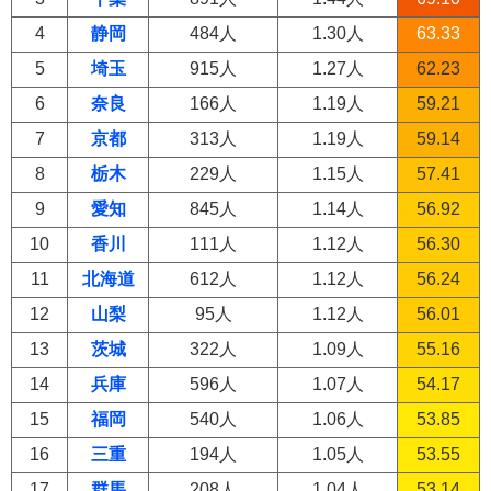
4
静岡
484人
1.30人
63.33
5
埼玉
915人
1.27人
62.23
6
奈良
166人
1.19人
59.21
7
京都
313人
1.19人
59.14
8
栃木
229人
1.15人
57.41
9
愛知
845人
1.14人
56.92
10
香川
111人
1.12人
56.30
11
北海道
612人
1.12人
56.24
12
山梨
95人
1.12人
56.01
13
茨城
322人
1.09人
55.16
14
兵庫
596人
1.07人
54.17
15
福岡
540人
1.06人
53.85
16
三重
194人
1.05人
53.55
17
群馬
208人
1.04人
53.14