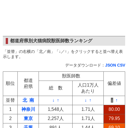
都道府県別犬猫病院獣医師数ランキング
「並替」の右横の「北／南」「↓／↑」をクリックすると並べ替え表
示します。
データダウンロード：
JSON
CSV
獣医師数
都道
順位
偏差値
人口1万人
府県
総 数
あたり
並替
北
南
↓
↑
↓
↑
↓
↑
1
神奈川
1,548人
1.71人
80.00
2
東京
2,257人
1.71人
79.95
3
千葉
891人
1.44人
69.10