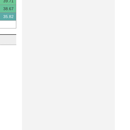
39.71
38.67
35.82