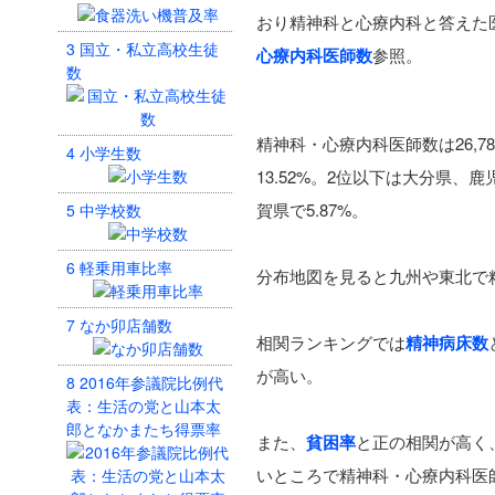
おり精神科と心療内科と答えた
3
国立・私立高校生徒
心療内科医師数
参照。
数
精神科・心療内科医師数は26,7
4
小学生数
13.52%。2位以下は大分県
賀県で5.87%。
5
中学校数
6
軽乗用車比率
分布地図を見ると九州や東北で
7
なか卯店舗数
相関ランキングでは
精神病床数
が高い。
8
2016年参議院比例代
表：生活の党と山本太
郎となかまたち得票率
また、
貧困率
と正の相関が高く
いところで精神科・心療内科医