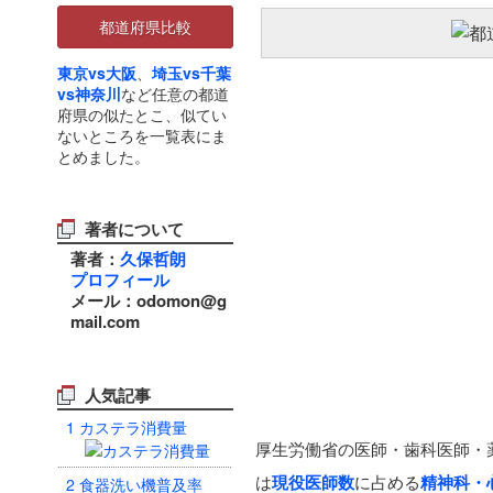
都道府県比較
東京vs大阪
、
埼玉vs千葉
vs神奈川
など任意の都道
府県の似たとこ、似てい
ないところを一覧表にま
とめました。
著者について
著者：
久保哲朗
プロフィール
メール：odomon@g
mail.com
人気記事
1
カステラ消費量
厚生労働省の医師・歯科医師・
は
現役医師数
に占める
精神科・
2
食器洗い機普及率