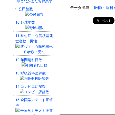
データ出典
医師・歯科
9
公民館数
10
野球場数
11
狭心症・心筋梗塞死
亡者数：男性
12
年間晴れ日数
13
呼吸器科医師数
14
コンビニ店舗数
15
全国学力テスト正答
率