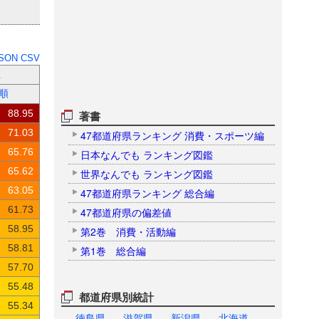
SON
CSV
値
順
88.95
著書
71.03
47都道府県ランキング 消費・スポーツ編
65.76
日本なんでも ランキング図鑑
65.62
世界なんでも ランキング図鑑
63.05
47都道府県ランキング 総合編
61.73
47都道府県の偏差値
58.95
第2巻 消費・活動編
58.81
第1巻 総合編
57.70
55.48
都道府県別統計
55.34
徳島県
滋賀県
新潟県
北海道