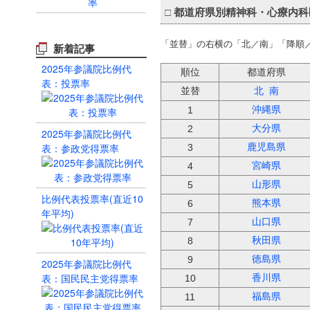
□
都道府県別精神科・心療内科
「並替」の右横の「北／南」「降順
新着記事
2025年参議院比例代
順位
都道府県
表：投票率
並替
北
南
沖縄県
1
大分県
2
2025年参議院比例代
表：参政党得票率
鹿児島県
3
宮崎県
4
山形県
5
比例代表投票率(直近10
熊本県
6
年平均)
山口県
7
秋田県
8
徳島県
9
2025年参議院比例代
表：国民民主党得票率
香川県
10
福島県
11