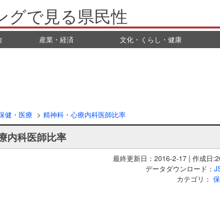
ングで見る県民性
治
産業・経済
文化・くらし・健康
保健・医療
精神科・心療内科医師比率
療内科医師比率
最終更新日：2016-2-17 | 作成日:20
データダウンロード：
J
カテゴリ：
保