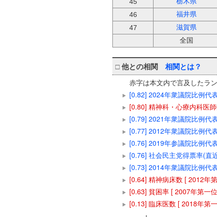
栃木県
45
福井県
46
滋賀県
47
全国
□
他との相関
相関とは？
赤字は本文内で言及したラ
[0.82] 2024年衆議院比例
[0.80] 精神科・心療内科医師数
[0.79] 2021年衆議院比例
[0.77] 2012年衆議院比例
[0.76] 2019年参議院比例
[0.76] 社会民主党得票率(直近
[0.73] 2014年衆議院比例
[0.64] 精神病床数 [ 2012
[0.63] 貧困率 [ 2007年第一
[0.13] 臨床医数 [ 2018年第
・