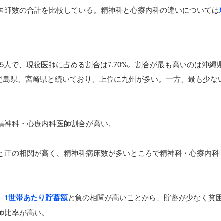
医師数の合計を比較している。精神科と心療内科の違いについては
85人で、現役医師に占める割合は7.70%。割合が最も高いのは沖縄
、鹿児島県、宮崎県と続いており、上位に九州が多い。一方、最も少な
精神科・心療内科医師割合が高い。
と正の相関が高く、精神科病床数が多いところで精神科・心療内科
、
1世帯あたり貯蓄額
と負の相関が高いことから、貯蓄が少なく貧
師比率が高い。