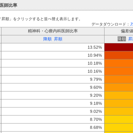
医師比率
／昇順」をクリックすると並べ替え表示します。
データダウンロード：
J
精神科・心療内科医師比率
偏差
降順
昇順
降順
昇
13.52%
10.94%
10.18%
10.16%
9.79%
9.60%
9.20%
9.18%
9.02%
8.70%
8.68%