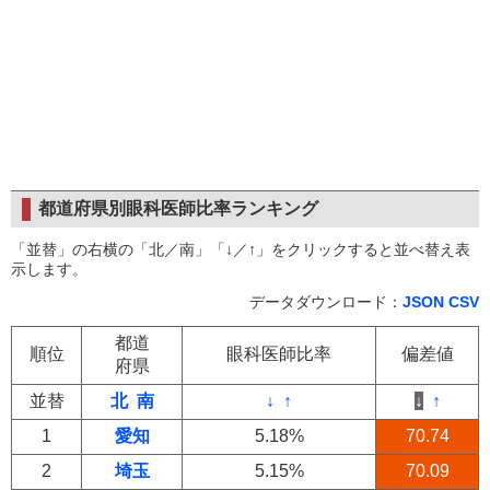
都道府県別眼科医師比率ランキング
「並替」の右横の「北／南」「↓／↑」をクリックすると並べ替え表
示します。
データダウンロード：
JSON
CSV
都道
順位
眼科医師比率
偏差値
府県
並替
北
南
↓
↑
↓
↑
1
愛知
5.18%
70.74
2
埼玉
5.15%
70.09