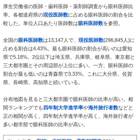
厚生労働省の医師・歯科医師・薬剤師調査から眼科医師比
率。各都道府県の
現役医師数
に占める眼科医師の割合を比
較した。単位人口あたり医師数は
眼科医師数
を参照。
全国の
眼科医師数
は13,147人で、
現役医師数
(296,845人)に
占める割合は4.43%。最も眼科医師の割合が高いのは愛知
県で5.18%。2位以下は埼玉県、兵庫県、岐阜県、東京都と
三大都市圏とその周辺部が上位に多い。一方、眼科医師の
割合が最も低いのは青森県で3.33%。これに大分県、佐賀
県、長崎県、高知県と続いている。
分布地図を見ると三大都市圏で眼科医師の比率が高い。相
関ランキングでも
四年制大学進学率
や
海外旅行者数
などと
正の相関が高く、四年制大学進学率が高く、海外旅行者が
多い都市部で眼科医師の比率が高い。