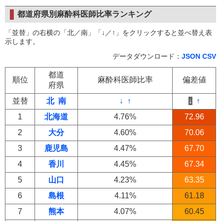
都道府県別麻酔科医師比率ランキング
「並替」の右横の「北／南」「↓／↑」をクリックすると並べ替え表
示します。
データダウンロード：
JSON
CSV
都道
順位
麻酔科医師比率
偏差値
府県
並替
北
南
↓
↑
↓
↑
1
北海道
4.76%
72.96
2
大分
4.60%
70.06
3
鹿児島
4.47%
67.70
4
香川
4.45%
67.34
5
山口
4.23%
63.35
6
島根
4.11%
61.18
7
熊本
4.07%
60.45