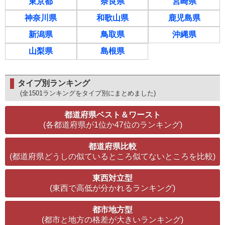
東京都
奈良県
宮崎県
神奈川県
和歌山県
鹿児島県
新潟県
鳥取県
沖縄県
山梨県
島根県
タイプ別ランキング
(全1501ランキングをタイプ別にまとめました)
都道府県ベスト＆ワースト
(各都道府県が1位か47位のランキング)
都道府県比較
(都道府県どうしの似ているところ似てないところを比較)
東西対立型
(東西で高低が分かれるランキング)
都市地方型
(都市と地方の格差が大きいランキング)