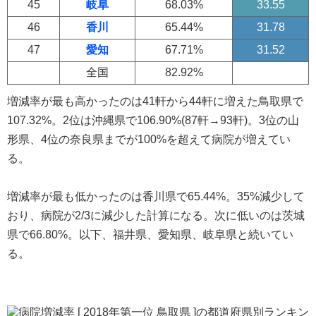
45
岐阜
68.03%
33.55
46
香川
65.44%
31.78
47
愛知
67.71%
31.52
全国
82.92%
増減率が最も高かったのは41軒から44軒に増えた鳥取県で
107.32%。2位は沖縄県で106.90%(87軒→93軒)。3位の山
形県、4位の奈良県までが100%を超えて病院が増えてい
る。
増減率が最も低かったのは香川県で65.44%。35%減少して
おり、病院が2/3に減少した計算になる。次に低いのは茨城
県で66.80%。以下、福井県、愛知県、岐阜県と続いてい
る。