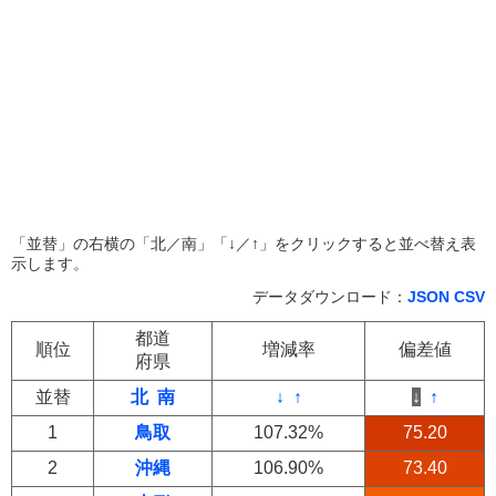
「並替」の右横の「北／南」「↓／↑」をクリックすると並べ替え表
示します。
データダウンロード：
JSON
CSV
都道
順位
増減率
偏差値
府県
並替
北
南
↓
↑
↓
↑
1
鳥取
107.32%
75.20
2
沖縄
106.90%
73.40