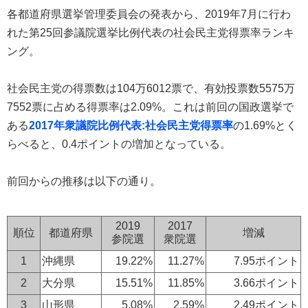
各都道府県選挙管理委員会の発表から、2019年7月に行わ
れた第25回参議院選挙比例代表の社会民主党得票率ランキ
ング。
社会民主党の得票数は104万6012票で、有効投票数5575万
7552票に占める得票率は2.09%。これは前回の国政選挙で
ある
2017年衆議院比例代表:社会民主党得票率
の1.69%とく
らべると、0.4ポイントの増加となっている。
前回からの推移は以下の通り。
2019
2017
順位
都道府県
増減
参院選
衆院選
1
沖縄県
19.22%
11.27%
7.95ポイント
2
大分県
15.51%
11.85%
3.66ポイント
3
山形県
5.08%
2.59%
2.49ポイント