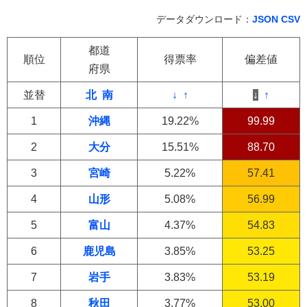
データダウンロード：
JSON
CSV
都道
順位
得票率
偏差値
府県
並替
北
南
↓
↑
↓
↑
1
沖縄
19.22%
99.99
2
大分
15.51%
88.70
3
宮崎
5.22%
57.41
4
山形
5.08%
56.99
5
富山
4.37%
54.83
6
鹿児島
3.85%
53.25
7
岩手
3.83%
53.19
8
秋田
3.77%
53.00