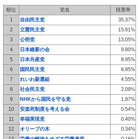
順位
党名
得票率
1
自由民主党
35.37%
2
立憲民主党
15.81%
3
公明党
13.05%
4
日本維新の会
9.80%
5
日本共産党
8.95%
6
国民民主党
6.95%
7
れいわ新選組
4.55%
8
社会民主党
2.09%
9
NHKから国民を守る党
1.97%
10
安楽死制度を考える会
0.54%
11
幸福実現党
0.40%
12
オリーブの木
0.34%
13
労働の解放をめざす労働者党
0.16%