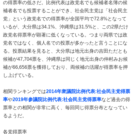
の得票率の低さだ。比例代表は政党名でも候補者名簿の候
補者名でも投票することができ、社会民主党は「社会民主
党」という政党名での得票率が全国平均で72.8%となって
いるが、大分県は34.1%、沖縄県は31.5%と、この2県だけ
政党名得票率が顕著に低くなっている。つまり両県では政
党名ではなく、個人名での投票が多かったと言うことにな
る。投票結果を見ると、大分県は地元出身の吉田ただとも
候補が47,704票を、沖縄県は同じく地元出身の仲村みお候
補が66,656票を獲得しており、両候補の活躍が得票率を押
し上げている。
相関ランキングでは
2014年衆議院比例代表:社会民主党得票
率
や
2019年参議院比例代表:社会民主党得票率
など過去の得
票率との相関が非常に高く、毎回同じ得票分布となってい
るようだ。
各党得票率