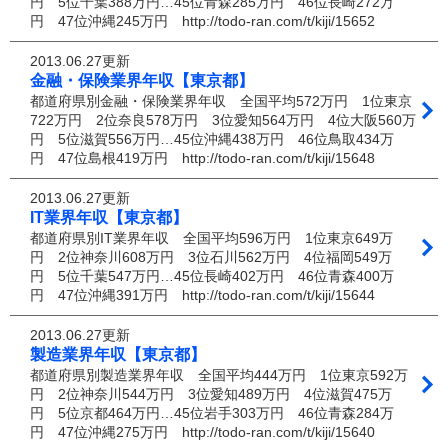
円 5位千葉388万円…45位青森285万円 46位長崎272万
円 47位沖縄245万円 http://todo-ran.com/t/kiji/15652
2013.06.27更新
金融・保険業界年収【東京都】
都道府県別金融・保険業界年収 全国平均572万円 1位東京
722万円 2位奈良578万円 3位愛知564万円 4位大阪560万
円 5位滋賀556万円…45位沖縄438万円 46位鳥取434万
円 47位島根419万円 http://todo-ran.com/t/kiji/15648
2013.06.27更新
IT業界年収【東京都】
都道府県別IT業界年収 全国平均596万円 1位東京649万
円 2位神奈川608万円 3位石川562万円 4位福岡549万
円 5位千葉547万円…45位長崎402万円 46位青森400万
円 47位沖縄391万円 http://todo-ran.com/t/kiji/15644
2013.06.27更新
製造業界年収【東京都】
都道府県別製造業界年収 全国平均444万円 1位東京592万
円 2位神奈川544万円 3位愛知489万円 4位滋賀475万
円 5位京都464万円…45位岩手303万円 46位青森284万
円 47位沖縄275万円 http://todo-ran.com/t/kiji/15640