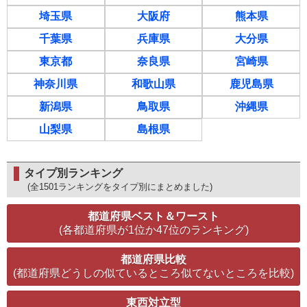
埼玉県
大阪府
熊本県
千葉県
兵庫県
大分県
東京都
奈良県
宮崎県
神奈川県
和歌山県
鹿児島県
新潟県
鳥取県
沖縄県
山梨県
島根県
タイプ別ランキング
(全1501ランキングをタイプ別にまとめました)
都道府県ベスト＆ワースト
(各都道府県が1位か47位のランキング)
都道府県比較
(都道府県どうしの似ているところ似てないところを比較)
東西対立型