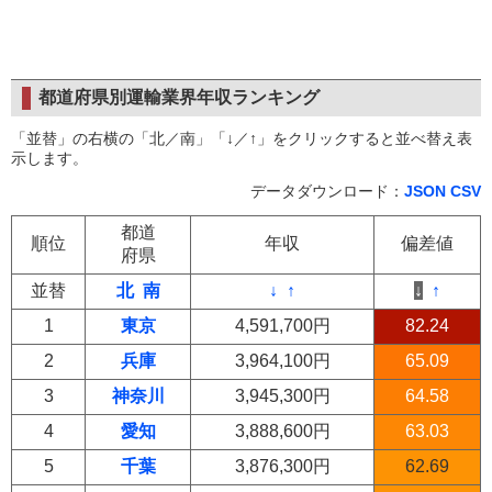
都道府県別運輸業界年収ランキング
「並替」の右横の「北／南」「↓／↑」をクリックすると並べ替え表
示します。
データダウンロード：
JSON
CSV
都道
順位
年収
偏差値
府県
並替
北
南
↓
↑
↓
↑
1
東京
4,591,700円
82.24
2
兵庫
3,964,100円
65.09
3
神奈川
3,945,300円
64.58
4
愛知
3,888,600円
63.03
5
千葉
3,876,300円
62.69