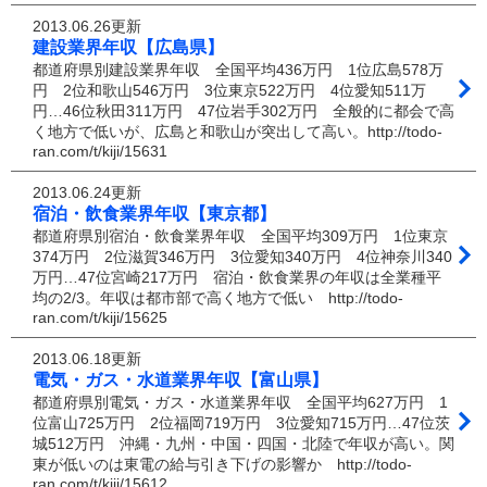
2013.06.26更新
建設業界年収【広島県】
都道府県別建設業界年収 全国平均436万円 1位広島578万
円 2位和歌山546万円 3位東京522万円 4位愛知511万
円…46位秋田311万円 47位岩手302万円 全般的に都会で高
く地方で低いが、広島と和歌山が突出して高い。http://todo-
ran.com/t/kiji/15631
2013.06.24更新
宿泊・飲食業界年収【東京都】
都道府県別宿泊・飲食業界年収 全国平均309万円 1位東京
374万円 2位滋賀346万円 3位愛知340万円 4位神奈川340
万円…47位宮崎217万円 宿泊・飲食業界の年収は全業種平
均の2/3。年収は都市部で高く地方で低い http://todo-
ran.com/t/kiji/15625
2013.06.18更新
電気・ガス・水道業界年収【富山県】
都道府県別電気・ガス・水道業界年収 全国平均627万円 1
位富山725万円 2位福岡719万円 3位愛知715万円…47位茨
城512万円 沖縄・九州・中国・四国・北陸で年収が高い。関
東が低いのは東電の給与引き下げの影響か http://todo-
ran.com/t/kiji/15612