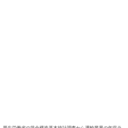
厚生労働省の賃金構造基本統計調査から運輸業界の年収ラ