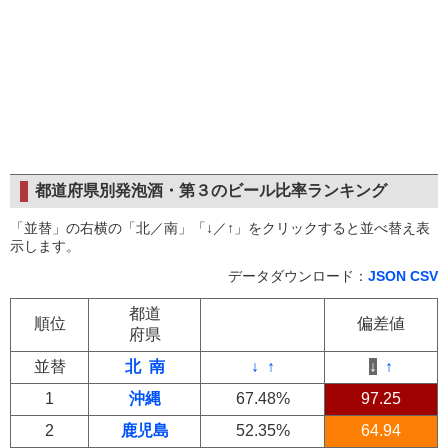
都道府県別発泡酒・第３のビール比率ランキング
「並替」の右横の「北／南」「↓／↑」をクリックすると並べ替え表
示します。
データダウンロード：
JSON
CSV
都道
順位
偏差値
府県
並替
北
南
↓
↑
↓
↑
1
沖縄
67.48%
97.25
2
鹿児島
52.35%
64.94