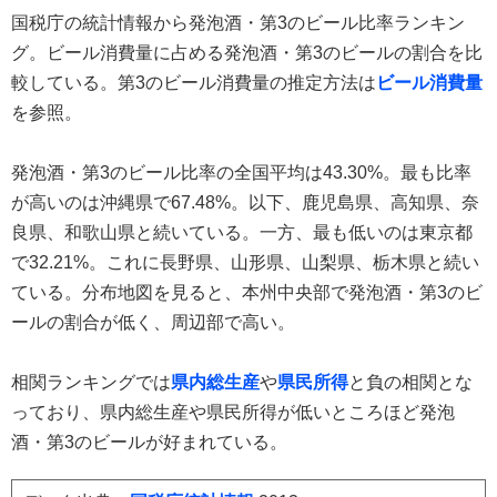
国税庁の統計情報から発泡酒・第3のビール比率ランキン
グ。ビール消費量に占める発泡酒・第3のビールの割合を比
較している。第3のビール消費量の推定方法は
ビール消費量
を参照。
発泡酒・第3のビール比率の全国平均は43.30%。最も比率
が高いのは沖縄県で67.48%。以下、鹿児島県、高知県、奈
良県、和歌山県と続いている。一方、最も低いのは東京都
で32.21%。これに長野県、山形県、山梨県、栃木県と続い
ている。分布地図を見ると、本州中央部で発泡酒・第3のビ
ールの割合が低く、周辺部で高い。
相関ランキングでは
県内総生産
や
県民所得
と負の相関とな
っており、県内総生産や県民所得が低いところほど発泡
酒・第3のビールが好まれている。