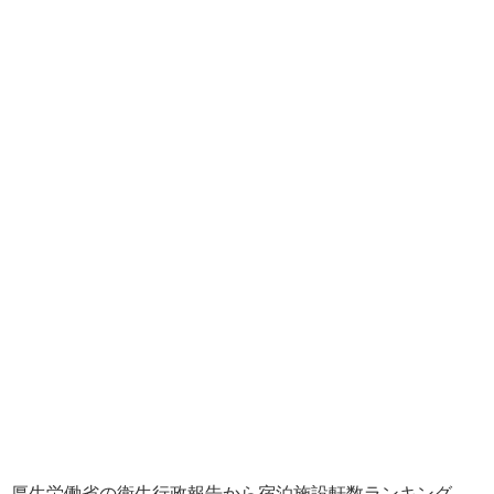
厚生労働省の衛生行政報告から宿泊施設軒数ランキング。