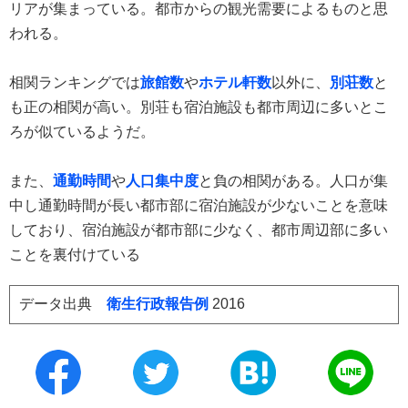
リアが集まっている。都市からの観光需要によるものと思
われる。
相関ランキングでは
旅館数
や
ホテル軒数
以外に、
別荘数
と
も正の相関が高い。別荘も宿泊施設も都市周辺に多いとこ
ろが似ているようだ。
また、
通勤時間
や
人口集中度
と負の相関がある。人口が集
中し通勤時間が長い都市部に宿泊施設が少ないことを意味
しており、宿泊施設が都市部に少なく、都市周辺部に多い
ことを裏付けている
データ出典
衛生行政報告例
2016