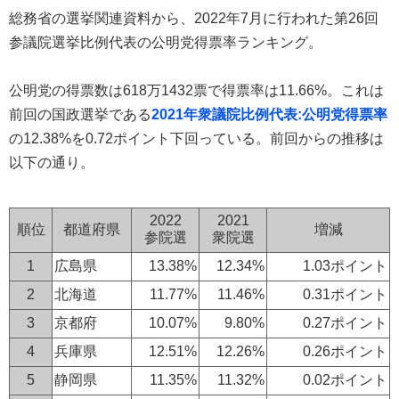
総務省の選挙関連資料から、2022年7月に行われた第26回
参議院選挙比例代表の公明党得票率ランキング。
公明党の得票数は618万1432票で得票率は11.66%。これは
前回の国政選挙である
2021年衆議院比例代表:公明党得票率
の12.38%を0.72ポイント下回っている。前回からの推移は
以下の通り。
2022
2021
順位
都道府県
増減
参院選
衆院選
1
広島県
13.38%
12.34%
1.03ポイント
2
北海道
11.77%
11.46%
0.31ポイント
3
京都府
10.07%
9.80%
0.27ポイント
4
兵庫県
12.51%
12.26%
0.26ポイント
5
静岡県
11.35%
11.32%
0.02ポイント