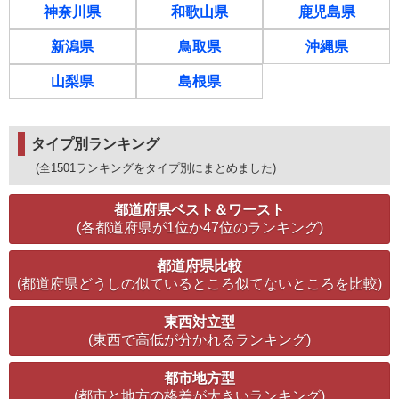
神奈川県
和歌山県
鹿児島県
新潟県
鳥取県
沖縄県
山梨県
島根県
タイプ別ランキング
(全1501ランキングをタイプ別にまとめました)
都道府県ベスト＆ワースト
(各都道府県が1位か47位のランキング)
都道府県比較
(都道府県どうしの似ているところ似てないところを比較)
東西対立型
(東西で高低が分かれるランキング)
都市地方型
(都市と地方の格差が大きいランキング)