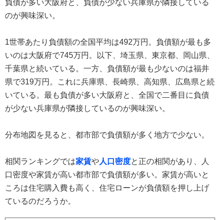
負債が多い大阪府と、負債が少ない兵庫県が隣接している
のが興味深い。
1世帯あたり負債額の全国平均は492万円。負債額が最も多
いのは大阪府で745万円。以下、埼玉県、東京都、岡山県、
千葉県と続いている。一方、負債額が最も少ないのは福井
県で319万円。これに兵庫県、長崎県、高知県、広島県と続
いている。最も負債が多い大阪府と、全国で二番目に負債
が少ない兵庫県が隣接しているのが興味深い。
分布地図を見ると、都市部で負債額が多く地方で少ない。
相関ランキングでは
家賃
や
人口密度
と正の相関があり、人
口密度や家賃が高い都市部で負債額が多い。家賃が高いと
ころは住宅購入費も高く、住宅ローンが負債額を押し上げ
ているのだろうか。