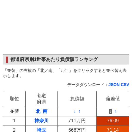
都道府県別1世帯あたり負債額ランキング
「並替」の右横の「北／南」「↓／↑」をクリックすると並べ替え表
示します。
データダウンロード：
JSON
CSV
都道
順位
負債額
偏差値
府県
並替
北
南
↓
↑
↓
↑
1
神奈川
711万円
76.09
2
埼玉
668万円
71.14