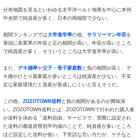
分布地図を見るといわゆる太平洋ベルト地帯を中心に本州
中央部で純資産が多く、日本の両端部で少ない。
相関ランキングでは
大学進学率
の他、
サラリーマン年収
を
筆頭に各業界の年収と正の相関が高い。年収が高いところ
で純資産が多く、そういうところは大学進学率が高い。
また、
デキ婚率
や
父子・母子家庭数
と負の相関が高く、デ
キ婚やひとり親家庭が多いところは純資産が少ない。不安
定な家庭環境だと資産が形成しにくいと言えそうだ。
この他、
ZOZOTOWN送料
と負の相関があるのが興味深
い。ZOZOTOWN送料とは、ZOZOTOWNで行われた購入者
が送料を決める「送料自由」サービスで、実際に設定され
た送料の都道府県別平均値のことで、純資産が多いところ
ほど設定した送料が低い。下世話な言い方だが、ケチなと