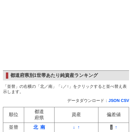
都道府県別1世帯あたり純資産ランキング
「並替」の右横の「北／南」「↓／↑」をクリックすると並べ替え表
示します。
データダウンロード：
JSON
CSV
都道
順位
資産
偏差値
府県
並替
北
南
↓
↑
↓
↑